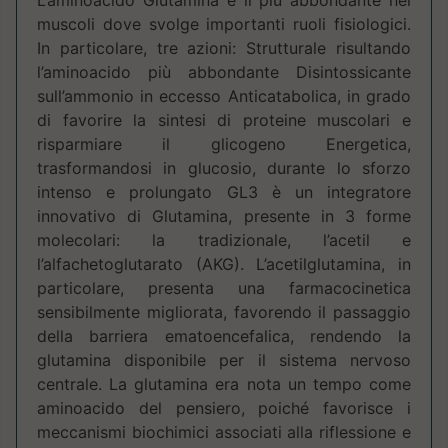
L’aminoacido Glutamina è il più abbondante nei
muscoli dove svolge importanti ruoli fisiologici.
In particolare, tre azioni: Strutturale risultando
l’aminoacido più abbondante Disintossicante
sull’ammonio in eccesso Anticatabolica, in grado
di favorire la sintesi di proteine muscolari e
risparmiare il glicogeno Energetica,
trasformandosi in glucosio, durante lo sforzo
intenso e prolungato GL3 è un integratore
innovativo di Glutamina, presente in 3 forme
molecolari: la tradizionale, l’acetil e
l’alfachetoglutarato (AKG). L’acetilglutamina, in
particolare, presenta una farmacocinetica
sensibilmente migliorata, favorendo il passaggio
della barriera ematoencefalica, rendendo la
glutamina disponibile per il sistema nervoso
centrale. La glutamina era nota un tempo come
aminoacido del pensiero, poiché favorisce i
meccanismi biochimici associati alla riflessione e