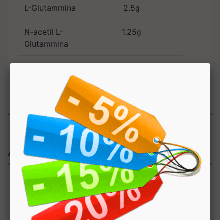
L-Glutammina
2.5g
N-acetil L-
1.25g
Glutammina
l-Glutammina
1.25g
AKG
Articoli simili: