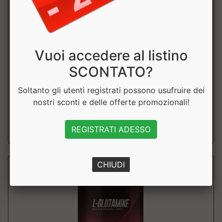
Glutammina One Raw
Vuoi accedere al listino
Zoomad Labs
SCONTATO?
Integratore alimentare di glutammina, utile per il recupero
Soltanto gli utenti registrati possono usufruire dei
muscolare e in caso di stress ...
nostri sconti e delle offerte promozionali!
a partire da € 24.90
REGISTRATI ADESSO
CHIUDI