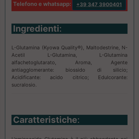
Telefono e whatsapp:
+39 347 3900401
Ingredienti
:
L-Glutamina (Kyowa Quality®), Maltodestrine, N-
Acetil L-Glutamina, L-Glutamina
alfachetoglutarato, Aroma, Agente
antiagglomerante: biossido di silicio;
Acidificante: acido citrico; Edulcorante:
sucralosio.
Caratteristiche
: