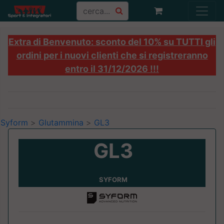
Extra di Benvenuto: sconto del 10% su TUTTI gli
ordini per i nuovi clienti che si registreranno
entro il 31/12/2026 !!!
Syform
>
Glutammina
>
GL3
GL3
SYFORM