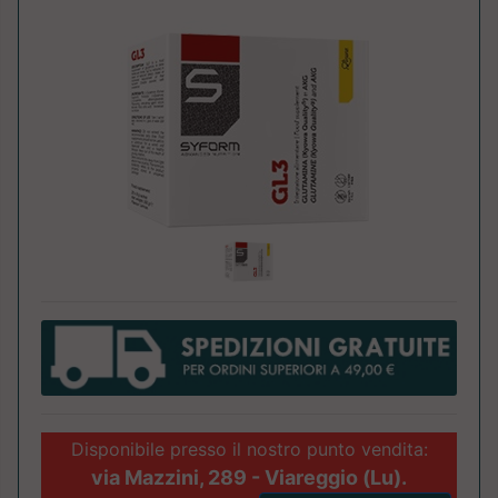
Disponibile presso il nostro punto vendita:
via Mazzini, 289 - Viareggio (Lu).