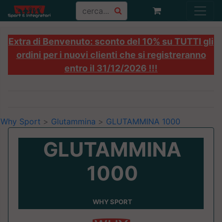
Extra di Benvenuto: sconto del 10% su TUTTI gli
ordini per i nuovi clienti che si registreranno
entro il 31/12/2026 !!!
Why Sport
>
Glutammina
>
GLUTAMMINA 1000
GLUTAMMINA
1000
WHY SPORT