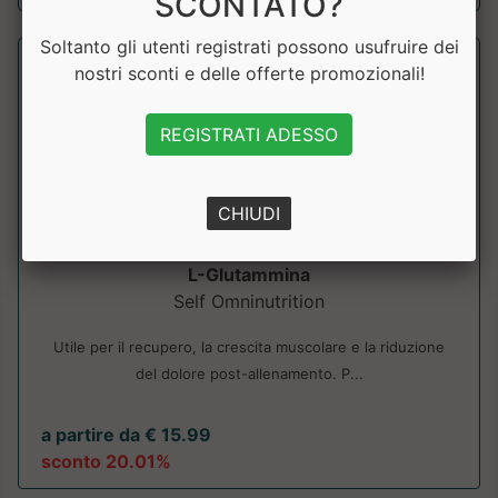
SCONTATO?
Soltanto gli utenti registrati possono usufruire dei
nostri sconti e delle offerte promozionali!
REGISTRATI ADESSO
CHIUDI
L-Glutammina
Self Omninutrition
Utile per il recupero, la crescita muscolare e la riduzione
del dolore post-allenamento. P...
a partire da € 15.99
sconto 20.01%