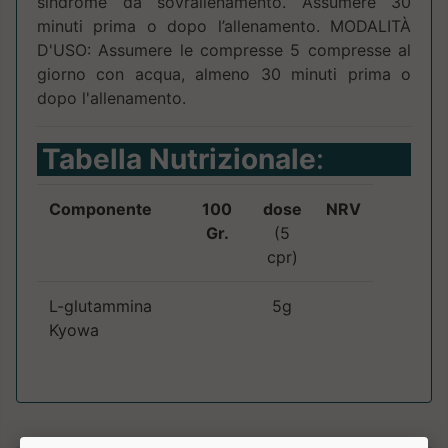
sindrome da sovrallenamento. Assumere 30
minuti prima o dopo l’allenamento. MODALITÀ
D'USO: Assumere le compresse 5 compresse al
giorno con acqua, almeno 30 minuti prima o
dopo l'allenamento.
Tabella Nutrizionale
:
Componente
100
dose
NRV
Gr.
(5
cpr)
L-glutammina
5g
Kyowa