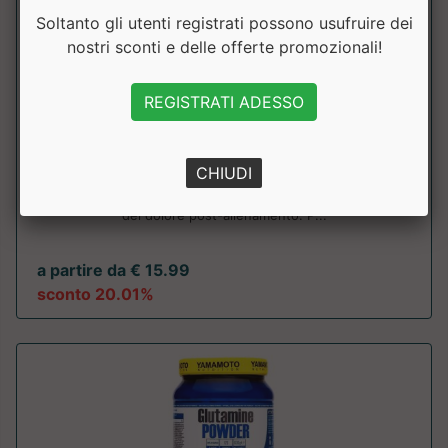
Soltanto gli utenti registrati possono usufruire dei
nostri sconti e delle offerte promozionali!
REGISTRATI ADESSO
L-Glutammina
Self Omninutrition
CHIUDI
Utile per il recupero, la crescita muscolare e la riduzione
del dolore post-allenamento. P...
a partire da € 15.99
sconto 20.01%