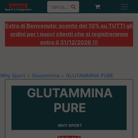
Extra di Benvenuto: sconto del 10% su TUTTI gli
ordini per i nuovi clienti che si registreranno
entro il 31/12/2026 !!!
Why Sport
>
Glutammina
>
GLUTAMMINA PURE
GLUTAMMINA
PURE
WHY SPORT