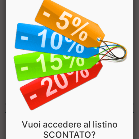
Glutammina One Raw
Zoomad Labs
Integratore alimentare di glutammina, utile per il recupero
muscolare e in caso di stress ...
a partire da € 24.90
Vuoi accedere al listino
SCONTATO?