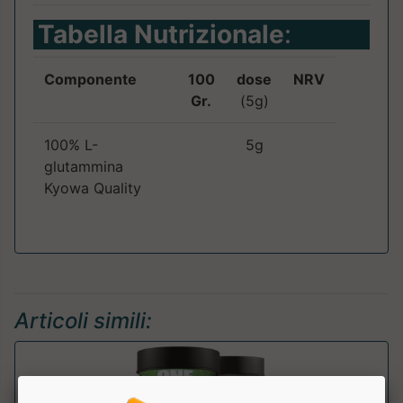
Tabella Nutrizionale
:
Componente
100
dose
NRV
Gr.
(5g)
100% L-
5g
glutammina
Kyowa Quality
Articoli simili: