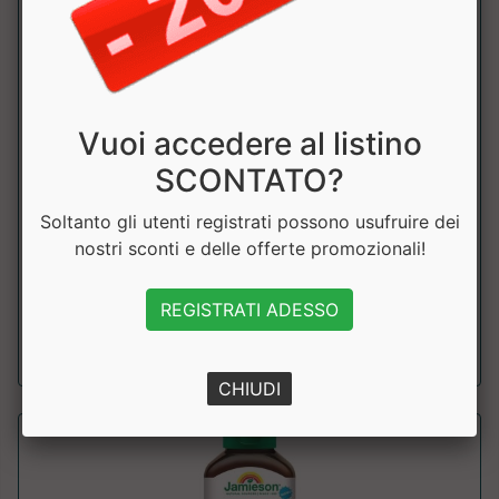
Vuoi accedere al listino
Amminoacidi Caretaker Sleeper II
SCONTATO?
Zoomad Labs
Soltanto gli utenti registrati possono usufruire dei
miscela di BCAA 10:1:1 e L-Glutammina MEIHUA per favorire
nostri sconti e delle offerte promozionali!
il, recupero muscolare notturno ...
REGISTRATI ADESSO
a partire da € 30.00
CHIUDI