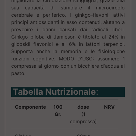
migliorare la circolazione sanguigna, grazie alla
sua capacità di stimolare il microcircolo
cerebrale e periferico. I ginkgo-flavoni, attivi
principi antiossidanti in esso contenuti, aiutano a
prevenire i danni causati dai radicali liberi.
Ginkgo biloba di Jamieson è titolato al 24% in
glicosidi flavonici e al 6% in lattoni terpenici.
Supporta anche la memoria e le fisiologiche
funzioni cognitive. MODO D'USO: assumere 1
compressa al giorno con un bicchiere d'acqua al
pasto.
Tabella Nutrizionale
:
Componente
100
dose
NRV
Gr.
(1
compressa)