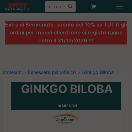
Extra di Benvenuto: sconto del 10% su TUTTI gli
ordini per i nuovi clienti che si registreranno
entro il 31/12/2026 !!!
Jamieson
>
Benessere psicofisico
>
Ginkgo Biloba
GINKGO BILOBA
JAMIESON