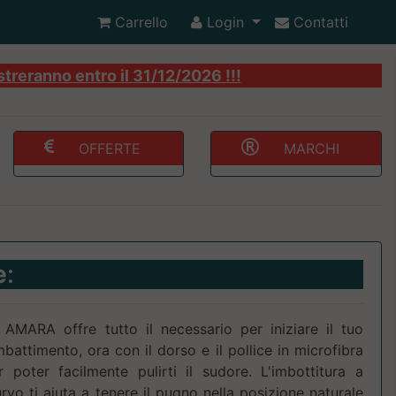
Carrello
Login
Contatti
streranno entro il 31/12/2026 !!!
OFFERTE
MARCHI
e
:
MARA offre tutto il necessario per iniziare il tuo
battimento, ora con il dorso e il pollice in microfibra
poter facilmente pulirti il sudore. L'imbottitura a
rvo ti aiuta a tenere il pugno nella posizione naturale