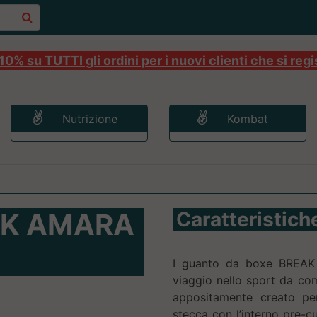
0% su TUTTI gli ordini per i nuovi clienti che si regi
Nutrizione
Kombat
AK AMARA
Caratteristich
I guanto da boxe BREAK A
viaggio nello sport da com
appositamente creato per 
stecca con l’interno pre-cu