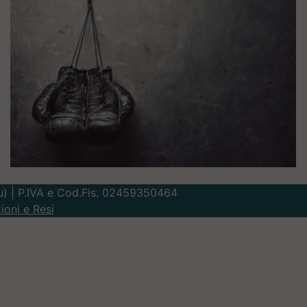
Lu) | P.IVA e Cod.Fis. 02459350464
ioni e Resi