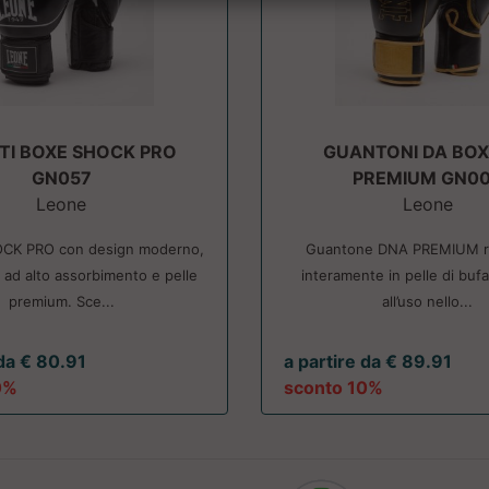
TI BOXE SHOCK PRO
GUANTONI DA BOX
GN057
PREMIUM GN0
Leone
Leone
CK PRO con design moderno,
Guantone DNA PREMIUM re
a ad alto assorbimento e pelle
interamente in pelle di bufa
premium. Sce...
all’uso nello...
 da € 80.91
a partire da € 89.91
0%
sconto 10%