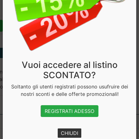
€ 23.92
Vuoi accedere al listino
ti di carica: cellulosa,
SCONTATO?
sali di magnesio degli acidi
done.
Soltanto gli utenti registrati possono usufruire dei
nostri sconti e delle offerte promozionali!
REGISTRATI ADESSO
CHIUDI