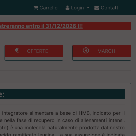
Carrello
Login
Contatti
streranno entro il 31/12/2026 !!!
OFFERTE
MARCHI
e
:
tegratore alimentare a base di HMB, indicato per il
nella fase di recupero in caso di allenamenti intensi.
rato) è una molecola naturalmente prodotta dal nostro
acido ramificato leucina. La sua assunzione è indicata