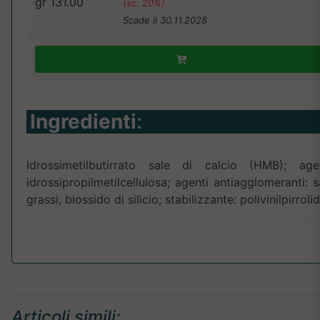
gr 131.00
(sc. 20%)
Scade il 30.11.2028
Ingredienti
:
Idrossimetilbutirrato sale di calcio (HMB); agen
idrossipropilmetilcellulosa; agenti antiagglomeranti: 
grassi, biossido di silicio; stabilizzante: polivinilpirroli
Articoli simili: