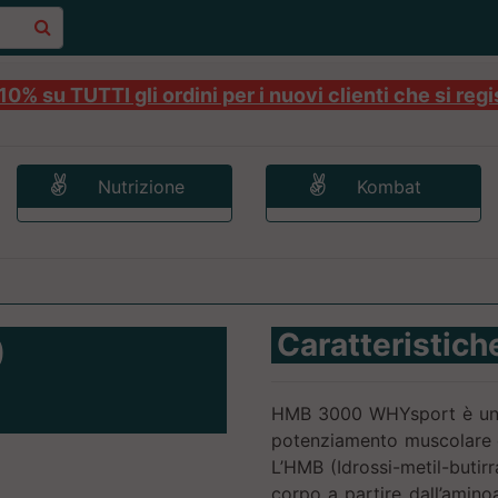
0% su TUTTI gli ordini per i nuovi clienti che si regi
Nutrizione
Kombat
0
Caratteristich
HMB 3000 WHYsport è un in
potenziamento muscolare e 
L’HMB (Idrossi-metil-butir
corpo a partire dall’amino