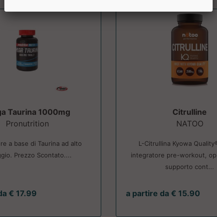
a Taurina 1000mg
Citrulline
Pronutrition
NATOO
re a base di Taurina ad alto
L-Citrullina Kyowa Quality
gio. Prezzo Scontato....
integratore pre-workout, o
supporto cont...
da € 17.99
a partire da € 15.90