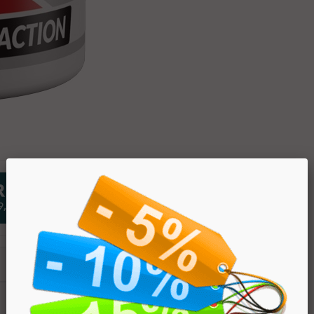
PREZZO
€ 29.90