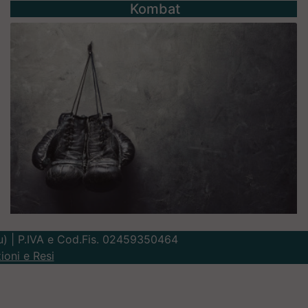
Kombat
Lu) | P.IVA e Cod.Fis. 02459350464
ioni e Resi