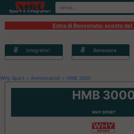
Extra di Benvenuto: sconto del 1
Integratori
Benessere
Why Sport
>
Amminoacidi
>
HMB 3000
HMB 300
WHY SPORT