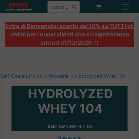
Extra di Benvenuto: sconto del 10% su TUTTI gli
ordini per i nuovi clienti che si registreranno
entro il 31/12/2026 !!!
Self Omninutrition
>
Proteine
>
Hydrolyzed Whey 104
HYDROLYZED
WHEY 104
SELF OMNINUTRITION