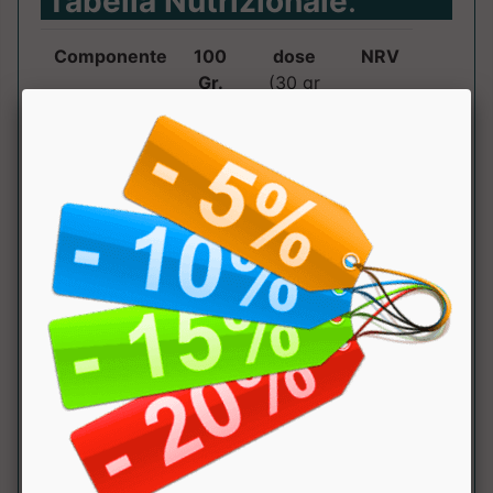
Tabella Nutrizionale
:
Componente
100
dose
NRV
Gr.
(30 gr
pari a 1
misurino.)
Kcal
120
Proteine
25.2g
Carboidrati
1.5g
di cui
1.2g
zuccheri
Grassi
1.5g
di cui saturi
1.2g