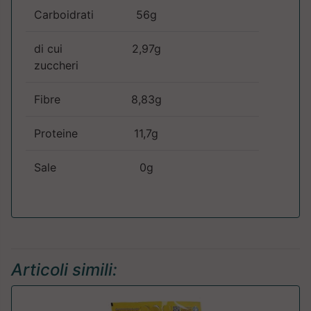
Carboidrati
56g
di cui
2,97g
zuccheri
Fibre
8,83g
Proteine
11,7g
Sale
0g
Articoli simili: