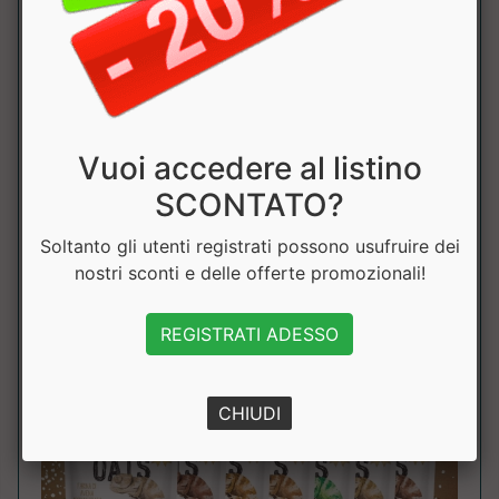
Instant Oats di Nätoo è una farina d'avena
gourmet molto versatile. Può essere consumata
cruda oppure per la preparazione di piatti dolci
o salati. Le possibilità di utilizzo sono infinite e
puoi dare libero sfogo alla tua creatività in
cucina.
Vuoi accedere al listino
SCONTATO?
Soltanto gli utenti registrati possono usufruire dei
nostri sconti e delle offerte promozionali!
REGISTRATI ADESSO
CHIUDI