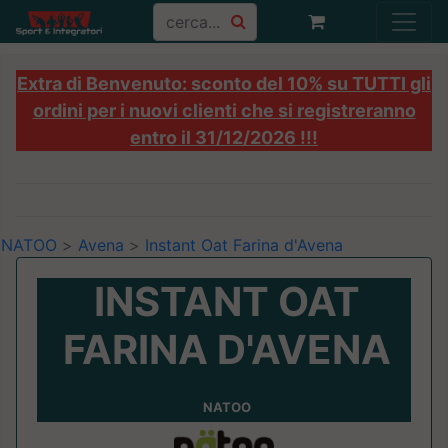
Extra di Benvenuto: sconto del 10% su TUTTI gli
ordini per i nuovi clienti che si registreranno
entro il 31/12/2026 !!!
NATOO
>
Avena
>
Instant Oat Farina d'Avena
INSTANT OAT
FARINA D'AVENA
NATOO