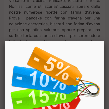
Versatile in Cucina: Pancake, Biscotti e Torte.
Non sai come utilizzarla? Lasciati ispirare dalle
nostre numerose ricette con farina d'avena.
Prova i pancake con farina d’avena per una
colazione energetica, biscotti con farina d'avena
per uno spuntino salutare, oppure prepara una
soffice torta con farina d'avena per sorprendere
tutta la famiglia. Dolci o salate, le possibilità
sono infinite grazie alla versatilità di questo
straordinario ingrediente. Ricette e Ispirazioni
per Dolci con Farina d'Avena: Dai muffin ai
pancake, dalle torte ai biscotti: ogni giorno può
diventare l’occasione perfetta per sperimentare
nuovi sapori senza rinunciare al benessere.
Scegli Nätoo Instant Oats: qualità gourmet e
praticità a portata di mano per soddisfare ogni
tua esigenza! Caratteristiche principali: Basso
indice glicemico. Meno di 3g di zucchero. Alto
contenuto di fibre. Fonte di proteine vegetali.