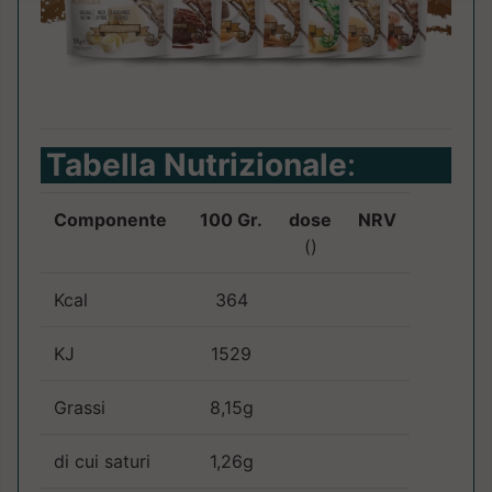
Tabella Nutrizionale
:
Componente
100 Gr.
dose
NRV
()
Kcal
364
KJ
1529
Grassi
8,15g
di cui saturi
1,26g