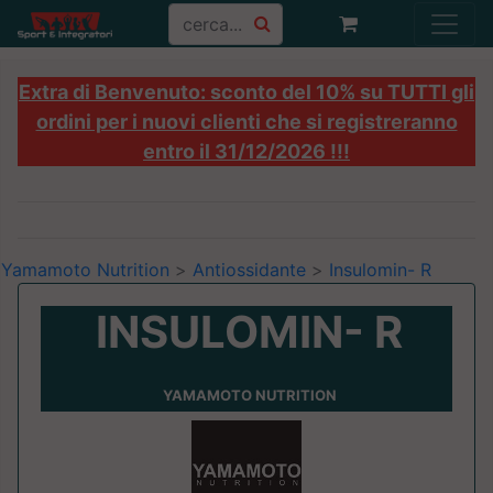
Extra di Benvenuto: sconto del 10% su TUTTI gli
ordini per i nuovi clienti che si registreranno
entro il 31/12/2026 !!!
Yamamoto Nutrition
>
Antiossidante
>
Insulomin- R
INSULOMIN- R
YAMAMOTO NUTRITION