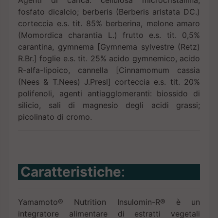
Agenti di carica: cellulosa microcristallina,
fosfato dicalcio; berberis (Berberis aristata DC.)
corteccia e.s. tit. 85% berberina, melone amaro
(Momordica charantia L.) frutto e.s. tit. 0,5%
carantina, gymnema [Gymnema sylvestre (Retz)
R.Br.] foglie e.s. tit. 25% acido gymnemico, acido
R-alfa-lipoico, cannella [Cinnamomum cassia
(Nees & T.Nees) J.Presl] corteccia e.s. tit. 20%
polifenoli, agenti antiagglomeranti: biossido di
silicio, sali di magnesio degli acidi grassi;
picolinato di cromo.
Caratteristiche
:
Yamamoto® Nutrition Insulomin-R® è un
integratore alimentare di estratti vegetali