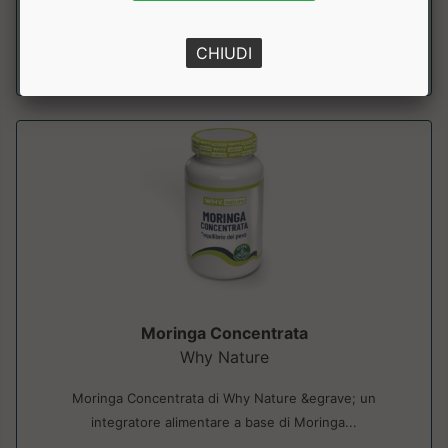
a partire da € 32.31
CHIUDI
sconto 10%
Moringa Concentrata
Why Nature
Moringa Concentrata di Why Nature &egrave; un
integratore alimentare a base di Moringa...