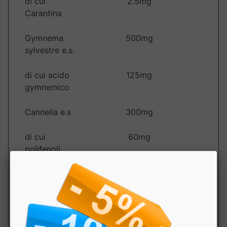
di cui
2.5mg
Carantina
Gymnema
500mg
sylvestre e.s.
di cui acido
125mg
gymnemico
Cannella e.s
300mg
di cui
60mg
polifenoli
Acido R-alfa-
300mg
lipoico
Cromo
200 µg
500%