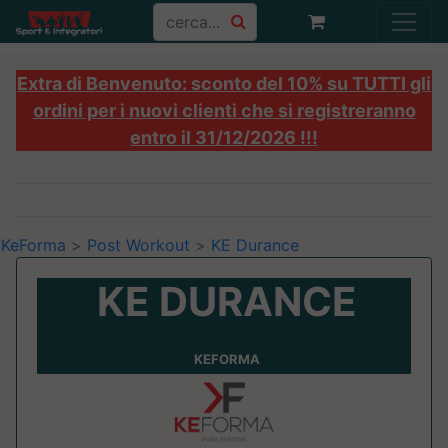
Extra di Benvenuto: sconto del 10% su TUTTI gli
ordini per i nuovi clienti che si registreranno
entro il 31/12/2026 !!!
KeForma
>
Post Workout
>
KE Durance
KE DURANCE
KEFORMA