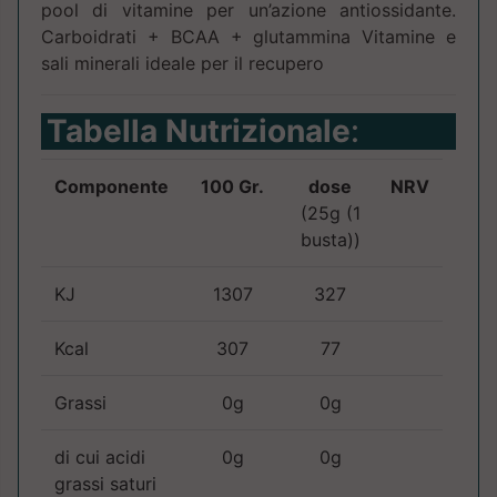
pool di vitamine per un’azione antiossidante.
Carboidrati + BCAA + glutammina Vitamine e
sali minerali ideale per il recupero
Tabella Nutrizionale
:
Componente
100 Gr.
dose
NRV
(25g (1
busta))
KJ
1307
327
Kcal
307
77
Grassi
0g
0g
di cui acidi
0g
0g
grassi saturi