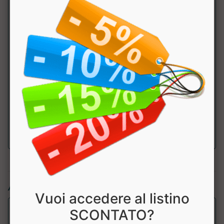
L-Isoleucina
2160mg
540mg
L-Valina
2160mg
540mg
L-glicina
1752mg
483mg
L-Alanina
1752mg
483mg
L-
5000mg
1250mg
Glutammina
Articoli simili:
Vuoi accedere al listino
SCONTATO?