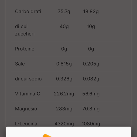
Carboidrati
75.7g
18.82g
di cui
40g
10g
zuccheri
Proteine
0g
0g
Sale
0.815g
0.205g
di cui sodio
0.326g
0.082g
Vitamina C
226.2mg
56.6mg
Magnesio
283mg
70.8mg
L-Leucina
4320mg
1080mg