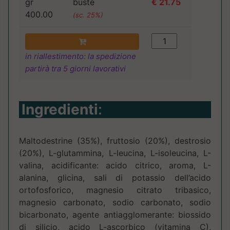
gr
buste
€ 21.75
400.00
(sc. 25%)
in riallestimento: la spedizione
partirà tra 5 giorni lavorativi
Ingredienti
:
Maltodestrine (35%), fruttosio (20%), destrosio
(20%), L-glutammina, L-leucina, L-isoleucina, L-
valina, acidificante: acido citrico, aroma, L-
alanina, glicina, sali di potassio dell’acido
ortofosforico, magnesio citrato tribasico,
magnesio carbonato, sodio carbonato, sodio
bicarbonato, agente antiagglomerante: biossido
di silicio, acido L-ascorbico (vitamina C),