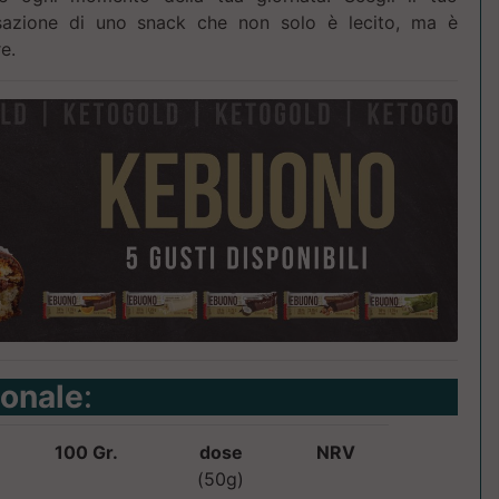
sazione di uno snack che non solo è lecito, ma è
e.
ionale
:
100 Gr.
dose
NRV
(50g)