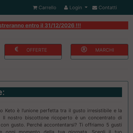
Carrello
Login
Contatti
streranno entro il 31/12/2026 !!!
OFFERTE
MARCHI
e
:
 Keto è l’unione perfetta tra il gusto irresistibile e la
. Il nostro biscottone ricoperto è un concentrato di
 con gusto. Perché accontentarsi? Ti offriamo 5 gusti
e ogni momento della tua giornata. Scegli il tuo