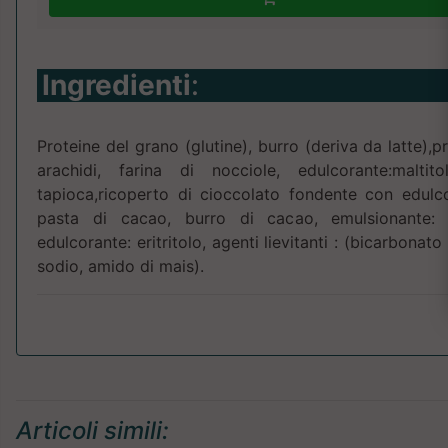
Ingredienti
:
Proteine del grano (glutine), burro (deriva da latte),pr
arachidi, farina di nocciole, edulcorante:maltit
tapioca,ricoperto di cioccolato fondente con edulcor
pasta di cacao, burro di cacao, emulsionante: le
edulcorante: eritritolo, agenti lievitanti : (bicarbonat
sodio, amido di mais).
Articoli simili: