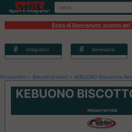
Extra di Benvenuto: sconto del 1
Integratori
Benessere
Pronutrition
>
Biscotti proteici
>
KEBUONO Biscottone Ket
KEBUONO BISCOTT
PRONUTRITION