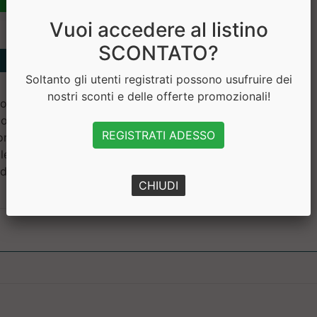
Vuoi accedere al listino
SCONTATO?
Soltanto gli utenti registrati possono usufruire dei
nostri sconti e delle offerte promozionali!
oteine del pisello, farina di
olo, amido resistente di
REGISTRATI ADESSO
anti 6 %( ing.: maltitolo,
citina di soia), inulina,
o di ammonio, pirofosfato di
CHIUDI