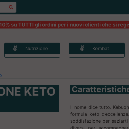
0% su TUTTI gli ordini per i nuovi clienti che si regi
Nutrizione
Kombat
o
ONE KETO
Caratteristich
Il nome dice tutto. Kebuono
formula keto d’eccellenza
soddisfazione per saziarti
diversi per accompagnar