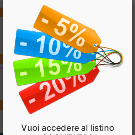
€ 2.20
€ 1.76
ivi
€ 61.6
€ 49.28
Vuoi accedere al listino