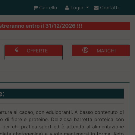
Carrello
Login
Contatti
streranno entro il 31/12/2026 !!!
OFFERTE
MARCHI
e
:
rtura al cacao, con edulcoranti. A basso contenuto di
o di fibre e proteine. Deliziosa barretta proteica con
 per chi pratica sport ed è attendo all’alimentazione
dieta chetogenica) e vuole mantenersi in forma. Keto