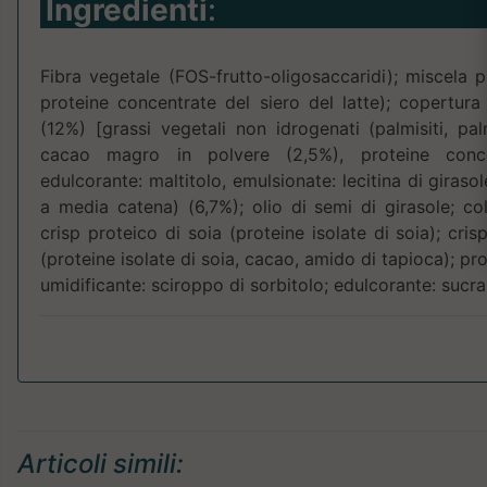
Ingredienti
:
Fibra vegetale (FOS-frutto-oligosaccaridi); miscela pr
proteine concentrate del siero del latte); copertur
(12%) [grassi vegetali non idrogenati (palmisiti, palm
cacao magro in polvere (2,5%), proteine concen
edulcorante: maltitolo, emulsionate: lecitina di girasol
a media catena) (6,7%); olio di semi di girasole; co
crisp proteico di soia (proteine isolate di soia); cri
(proteine isolate di soia, cacao, amido di tapioca); pro
umidificante: sciroppo di sorbitolo; edulcorante: suc
Articoli simili: