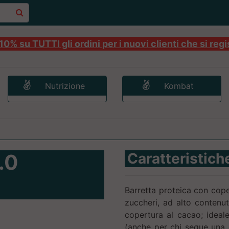
0% su TUTTI gli ordini per i nuovi clienti che si regi
Nutrizione
Kombat
.0
Caratteristich
Barretta proteica con cope
zuccheri, ad alto contenut
copertura al cacao; ideale
(anche per chi segue una 