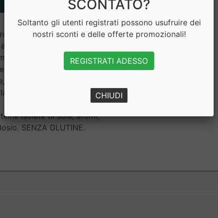
SCONTATO?
Soltanto gli utenti registrati possono usufruire dei
oteica (proteine del latte,
nostri sconti e delle offerte promozionali!
a al cacao con edulcorante
a, karitè), inulina (2,8%),
REGISTRATI ADESSO
trate del latte (1,7%),
e, aroma]; MCT (trigliceridi
llagene bovino idrolizzato;
CHIUDI
sp proteico di soia al cacao
teine isolate di soia; aromi;
ralosio. SENZA GLUTINE.