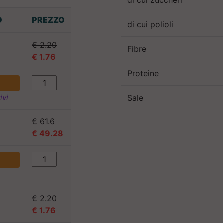
di cui zuccheri
O
PREZZO
di cui polioli
€ 2.20
Fibre
€ 1.76
Proteine
ivi
Sale
€ 61.6
€ 49.28
€ 2.20
€ 1.76