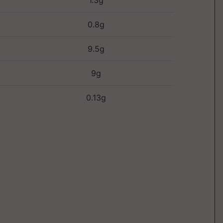
1.3g
0.8g
9.5g
9g
0.13g