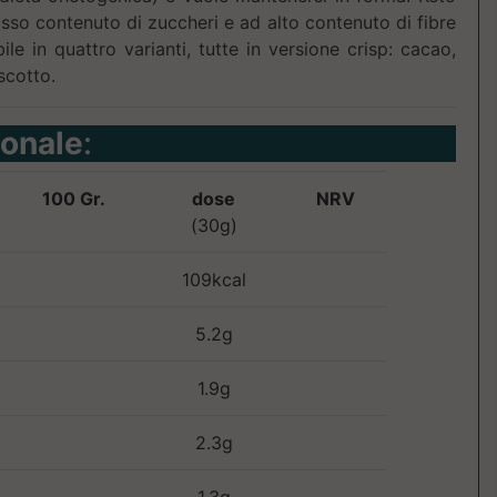
asso contenuto di zuccheri e ad alto contenuto di fibre
le in quattro varianti, tutte in versione crisp: cacao,
scotto.
ionale
:
100 Gr.
dose
NRV
(30g)
109kcal
5.2g
1.9g
2.3g