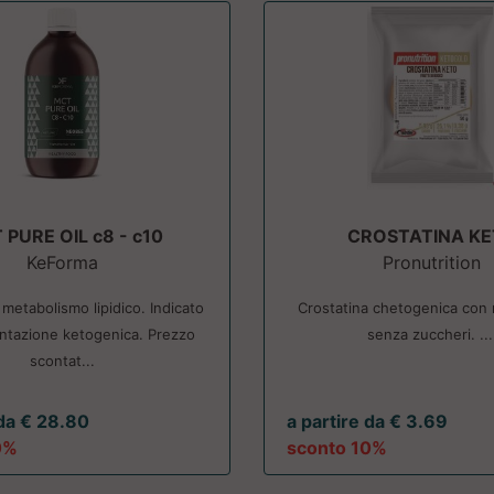
PURE OIL c8 - c10
CROSTATINA K
KeForma
Pronutrition
 metabolismo lipidico. Indicato
Crostatina chetogenica con 
entazione ketogenica. Prezzo
senza zuccheri. ...
scontat...
 da € 28.80
a partire da € 3.69
0%
sconto 10%