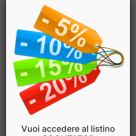
100% Destrosio
Why Sport
Integratore alimentare in polvere di destrosio puro (D-
glucosio), carboidrato semplice a r...
a partire da € 11.92
sconto 20%
Vuoi accedere al listino