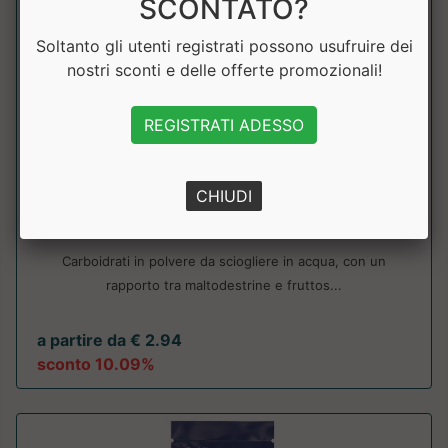
SCONTATO?
Soltanto gli utenti registrati possono usufruire dei
nostri sconti e delle offerte promozionali!
REGISTRATI ADESSO
Race Carb
CHIUDI
Cetilar Nutrition
Carboidrati in polvere da sciogliere in acqua, con un
rapporto tra maltodestrine e fruttos...
a partire da € 2.94
sconto 10.09%