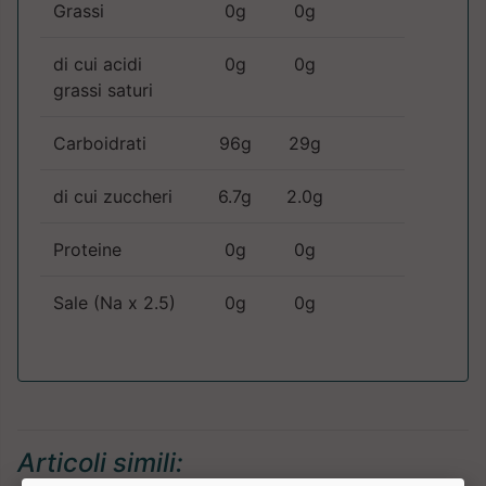
Grassi
0g
0g
di cui acidi
0g
0g
grassi saturi
Carboidrati
96g
29g
di cui zuccheri
6.7g
2.0g
Proteine
0g
0g
Sale (Na x 2.5)
0g
0g
Articoli simili: