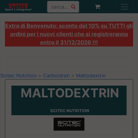
Extra di Benvenuto: sconto del 10% su TUTTI gli
ordini per i nuovi clienti che si registreranno
entro il 31/12/2026 !!!
Scitec Nutrition
>
Carboidrati
>
Maltodextrin
MALTODEXTRIN
SCITEC NUTRITION