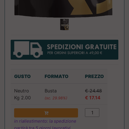
GUSTO
FORMATO
PREZZO
Neutro
Busta
€ 24.48
Kg 2.00
€ 17.14
(sc. 29.98%)
in riallestimento: la spedizione
partirà tra 5 giorni lavorativi