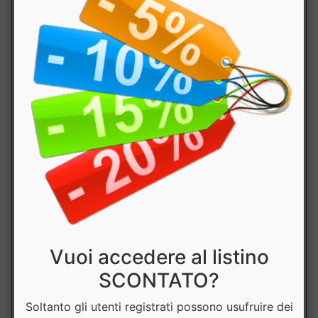
1600mg
di cui L-valina
800mg
di cui L-
800mg
isoleucina
Creatina
960mg
Taurina
960mg
L-Citrullina
716.80mg
Acqua di
640mg
Vuoi accedere al listino
Cocco
SCONTATO?
L-Tirosina
640mg
Soltanto gli utenti registrati possono usufruire dei