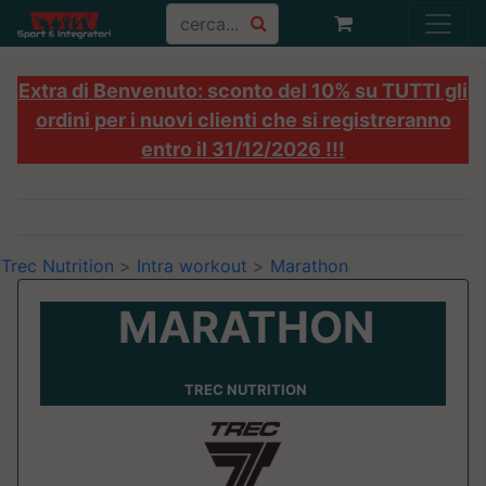
Extra di Benvenuto: sconto del 10% su TUTTI gli
ordini per i nuovi clienti che si registreranno
entro il 31/12/2026 !!!
Trec Nutrition
>
Intra workout
>
Marathon
MARATHON
TREC NUTRITION