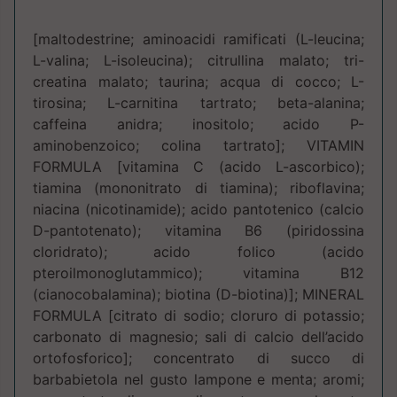
[maltodestrine; aminoacidi ramificati (L-leucina;
L-valina; L-isoleucina); citrullina malato; tri-
creatina malato; taurina; acqua di cocco; L-
tirosina; L-carnitina tartrato; beta-alanina;
caffeina anidra; inositolo; acido P-
aminobenzoico; colina tartrato]; VITAMIN
FORMULA [vitamina C (acido L-ascorbico);
tiamina (mononitrato di tiamina); riboflavina;
niacina (nicotinamide); acido pantotenico (calcio
D-pantotenato); vitamina B6 (piridossina
cloridrato); acido folico (acido
pteroilmonoglutammico); vitamina B12
(cianocobalamina); biotina (D-biotina)]; MINERAL
FORMULA [citrato di sodio; cloruro di potassio;
carbonato di magnesio; sali di calcio dell’acido
ortofosforico]; concentrato di succo di
barbabietola nel gusto lampone e menta; aromi;