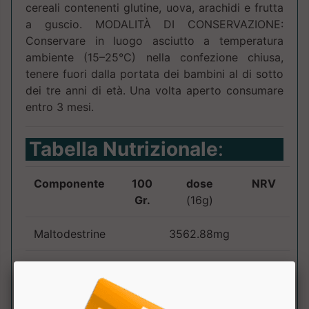
cereali contenenti glutine, uova, arachidi e frutta
a guscio. MODALITÀ DI CONSERVAZIONE:
Conservare in luogo asciutto a temperatura
ambiente (15–25°C) nella confezione chiusa,
tenere fuori dalla portata dei bambini al di sotto
dei tre anni di età. Una volta aperto consumare
entro 3 mesi.
Tabella Nutrizionale
:
Componente
100
dose
NRV
Gr.
(16g)
Maltodestrine
3562.88mg
Aminoacidi
3200mg
BCAA