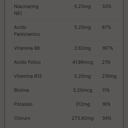
Niacina(mg
5.25mg
33%
NE)
Acido
5.25mg
87%
Pantotenico
Vitamina B6
2.62mg
187%
Acido Folico
41.98mcg
21%
Vitamina B12
5.25mg
210mg
Biotina
5.25mcg
11%
Potassio
312mg
16%
Cloruro
273.92mg
34%