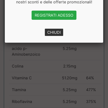
β-Alanina
512mg
nostri sconti e delle offerte promozionali!
L-Carnitina
362.24mg
REGISTRATI ADESSO
Caffeina anidra
38.40mg
CHIUDI
Inositolo
5.25mg
acido p-
5.25mg
Aminobenzoico
Colina
2.15mg
Vitamina C
51.20mg
64%
Tiamina
5.25mg
477%
Riboflavina
5.25mg
375%