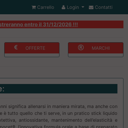
Carrello
Login
Contatti
streranno entro il 31/12/2026 !!!
OFFERTE
MARCHI
e
:
nni significa allenarsi in maniera mirata, ma anche con
 è tutto quello che ti serve, in un pratico stick liquido
ettiva, antiossidante, mantenimento dell’elasticità e
ipocet®, l’innovativa formula orale a base di preparato