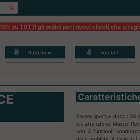
0% su TUTTI gli ordini per i nuovi clienti che si regi
Nutrizione
Kombat
CE
Caratteristich
Essere sportivi dopo i 50 a
più attenzione. Master Race
con 3 funzioni: condroprot
della mobilità. A base di L