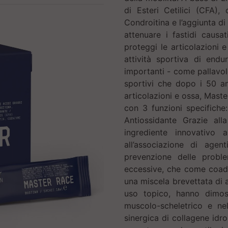
di Esteri Cetilici (CFA),
Condroitina e l’aggiunta d
attenuare i fastidi causa
proteggi le articolazioni 
attività sportiva di endu
importanti - come pallavol
sportivi che dopo i 50 an
articolazioni e ossa, Maste
con 3 funzioni specifiche:
Antiossidante Grazie al
ingrediente innovativo 
all’associazione di agen
prevenzione delle proble
eccessive, che come coadi
una miscela brevettata di a
uso topico, hanno dimost
muscolo-scheletrico e nell
sinergica di collagene idr