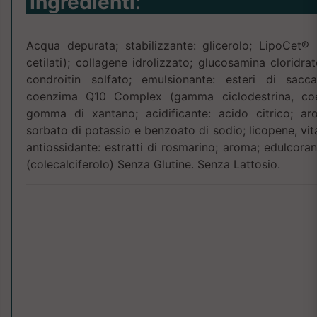
Ingredienti
:
Acqua depurata; stabilizzante: glicerolo; LipoCet® 
cetilati); collagene idrolizzato; glucosamina cloridra
condroitin solfato; emulsionante: esteri di sacca
coenzima Q10 Complex (gamma ciclodestrina, coe
gomma di xantano; acidificante: acido citrico; aro
sorbato di potassio e benzoato di sodio; licopene, vit
antiossidante: estratti di rosmarino; aroma; edulcoran
(colecalciferolo) Senza Glutine. Senza Lattosio.