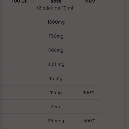
100 Gr.
dose
NRV
(2 stick da 10 ml)
1600mg
750mg
500mg
400 mg
15 mg
12mg
100%
2 mg
25 mcg
500%