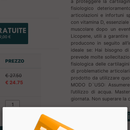
a proteggere la cartilagin
fisiologico deteriorament
articolazioni e infortuni 
con vitamina D, essenziale 
muscolare dopo un event
Licopene, utili a garantire
producono in seguito all’
ideale se: Hai bisogno di 
prevede molte sollecitazio
PREZZO
fisiologica delle cartilagi
di problematiche articolari
€ 27.50
prodotto da utilizzare quo
€ 24.75
MODO D`USO: Assumere 1
l’utilizzo di acqua. Mast
giornata. Non superare la d
Tabella Nutriz