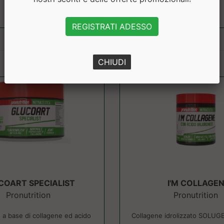
REGISTRATI ADESSO
CHIUDI
COART SPECIALIST
I'M COLLAGE
Pronutrition
Pronutrition
 a base di collagene ed acido
Collagene idrolizzato SOLUGE