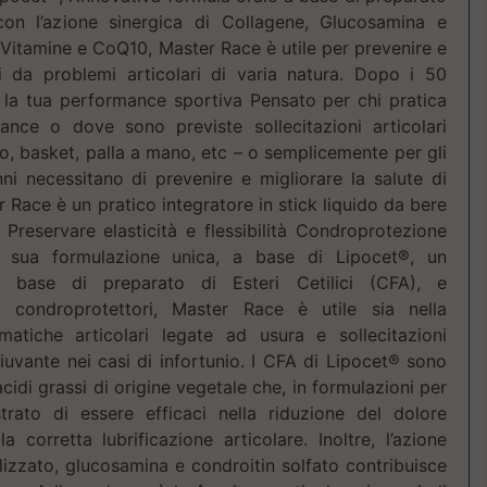
 con l’azione sinergica di Collagene, Glucosamina e
i Vitamine e CoQ10, Master Race è utile per prevenire e
ti da problemi articolari di varia natura. Dopo i 50
e la tua performance sportiva Pensato per chi pratica
rance o dove sono previste sollecitazioni articolari
o, basket, palla a mano, etc – o semplicemente per gli
ni necessitano di prevenire e migliorare la salute di
r Race è un pratico integratore in stick liquido da bere
 Preservare elasticità e flessibilità Condroprotezione
la sua formulazione unica, a base di Lipocet®, un
a base di preparato di Esteri Cetilici (CFA), e
ti condroprotettori, Master Race è utile sia nella
matiche articolari legate ad usura e sollecitazioni
uvante nei casi di infortunio. I CFA di Lipocet® sono
cidi grassi di origine vegetale che, in formulazioni per
rato di essere efficaci nella riduzione del dolore
a corretta lubrificazione articolare. Inoltre, l’azione
olizzato, glucosamina e condroitin solfato contribuisce