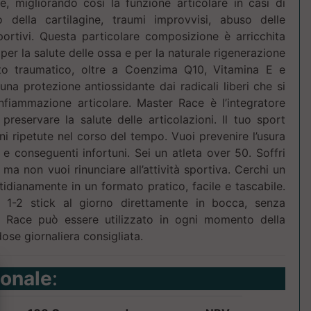
e, migliorando così la funzione articolare in casi di
o della cartilagine, traumi improvvisi, abuso delle
sportivi. Questa particolare composizione è arricchita
per la salute delle ossa e per la naturale rigenerazione
o traumatico, oltre a Coenzima Q10, Vitamina E e
 una protezione antiossidante dai radicali liberi che si
infiammazione articolare. Master Race è l’integratore
preservare la salute delle articolazioni. Il tuo sport
ni ripetute nel corso del tempo. Vuoi prevenire l’usura
ni e conseguenti infortuni. Sei un atleta over 50. Soffri
 ma non vuoi rinunciare all’attività sportiva. Cerchi un
tidianamente in un formato pratico, facile e tascabile.
-2 stick al giorno direttamente in bocca, senza
er Race può essere utilizzato in ogni momento della
ose giornaliera consigliata.
ionale
: