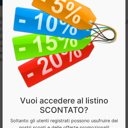
Componente
(preparato di acidi grassi
Acidi grassi cetilati (CFA)
to (derivato dei crostacei);
rosio degli acidi grassi;
Collagene idrolizzato
nzima Q10); addensante:
ma naturale; conservanti:
Glucosamina
amina E (tocoferil acetato);
te: sucralosio; vitamina D3
Condroitin solfato
CoenzimaQ10
Vitamina E
Vuoi accedere al listino
Licopene
SCONTATO?
Vitamina D3
Soltanto gli utenti registrati possono usufruire dei
nostri sconti e delle offerte promozionali!