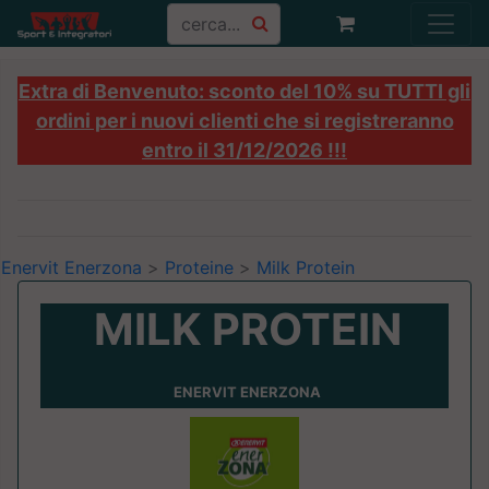
Extra di Benvenuto: sconto del 10% su TUTTI gli
ordini per i nuovi clienti che si registreranno
entro il 31/12/2026 !!!
Enervit Enerzona
>
Proteine
>
Milk Protein
MILK PROTEIN
ENERVIT ENERZONA