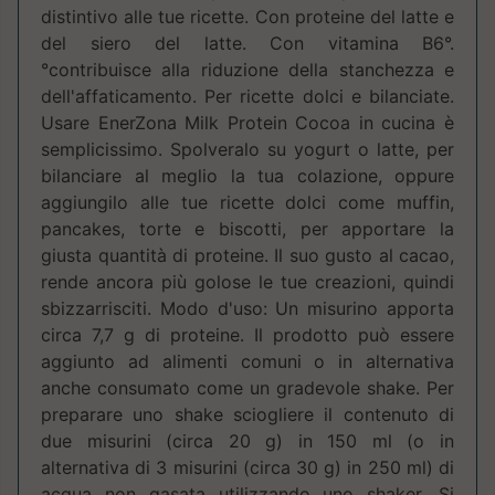
distintivo alle tue ricette. Con proteine del latte e
del siero del latte. Con vitamina B6°.
°contribuisce alla riduzione della stanchezza e
dell'affaticamento. Per ricette dolci e bilanciate.
Usare EnerZona Milk Protein Cocoa in cucina è
semplicissimo. Spolveralo su yogurt o latte, per
bilanciare al meglio la tua colazione, oppure
aggiungilo alle tue ricette dolci come muffin,
pancakes, torte e biscotti, per apportare la
giusta quantità di proteine. Il suo gusto al cacao,
rende ancora più golose le tue creazioni, quindi
sbizzarrisciti. Modo d'uso: Un misurino apporta
circa 7,7 g di proteine. Il prodotto può essere
aggiunto ad alimenti comuni o in alternativa
anche consumato come un gradevole shake. Per
preparare uno shake sciogliere il contenuto di
due misurini (circa 20 g) in 150 ml (o in
alternativa di 3 misurini (circa 30 g) in 250 ml) di
acqua non gasata utilizzando uno shaker. Si