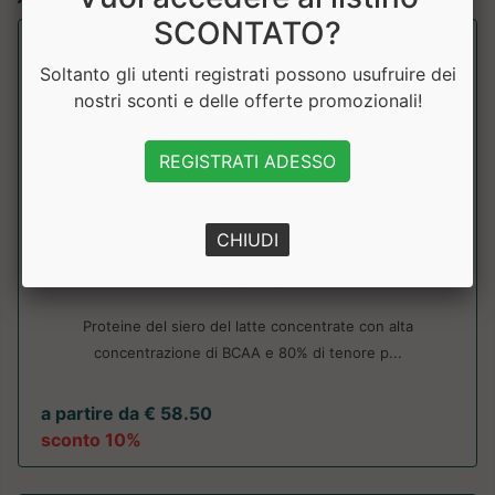
SCONTATO?
Soltanto gli utenti registrati possono usufruire dei
nostri sconti e delle offerte promozionali!
REGISTRATI ADESSO
CHIUDI
Whey Plus 80
KeForma
Proteine del siero del latte concentrate con alta
concentrazione di BCAA e 80% di tenore p...
a partire da € 58.50
sconto 10%