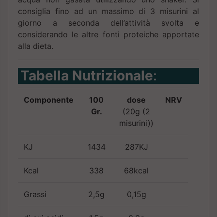
consiglia fino ad un massimo di 3 misurini al
giorno a seconda dell’attività svolta e
considerando le altre fonti proteiche apportate
alla dieta.
Tabella Nutrizionale
:
Componente
100
dose
NRV
Gr.
(20g (2
misurini))
KJ
1434
287KJ
Kcal
338
68kcal
Grassi
2,5g
0,15g