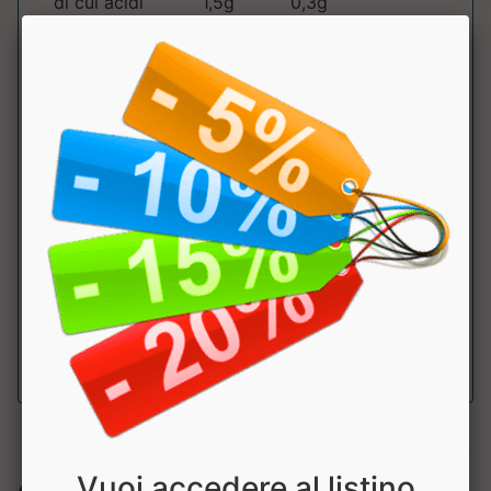
di cui acidi
1,5g
0,3g
grassi saturi
Carboidrati
1,5g
0,3g
di cui
0,68g
0,14g
zuccheri
Proteine
77g
15,3g
Sale
0,8g
0,16g
Vitamina B6
4,7mg
0,93mg
66%
Vuoi accedere al listino
Articoli simili: