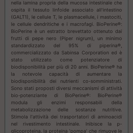
nella lamina propria della mucosa intestinale che
ospita il tessuto linfoide associato all'intestino
(GALT1), le cellule T, le plasmacellule, i mastociti,
le cellule dendritiche e i macrofagi. BioPerine®:
BioPerine è un estratto brevettato ottenuto dai
frutti di pepe nero (Piper nigrum), un minimo
standardizzato del 95% di piperina®,
commercializzato da Sabinsa Corporation ed è
stato utilizzato come potenziatore di
biodisponibilità per più di 20 anni. BioPerine® ha
la notevole capacità di aumentare la
biodisponibilità dei nutrienti co-somministrati.
Sono stati proposti diversi meccanismi di attività
bio-potenziante di BioPerine®: BioPerine®
modula gli enzimi responsabili della
metabolizzazione delle sostanze nutritive.
Stimola l'attività dei trasportatori di aminoacidi
nel rivestimento intestinale. Inibisce la p-
glicoproteina, la proteina 'pompa' che rimuove le