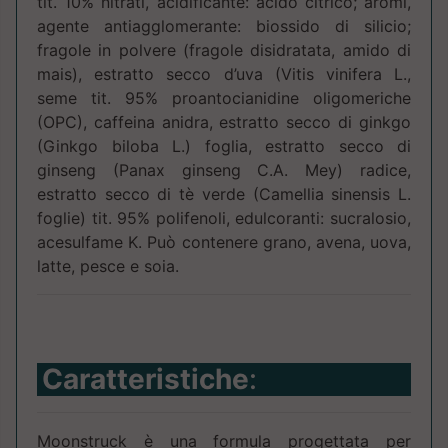
tit. 10% nitrati, acidificante: acido citrico; aromi,
agente antiagglomerante: biossido di silicio;
fragole in polvere (fragole disidratata, amido di
mais), estratto secco d’uva (Vitis vinifera L.,
seme tit. 95% proantocianidine oligomeriche
(OPC), caffeina anidra, estratto secco di ginkgo
(Ginkgo biloba L.) foglia, estratto secco di
ginseng (Panax ginseng C.A. Mey) radice,
estratto secco di tè verde (Camellia sinensis L.
foglie) tit. 95% polifenoli, edulcoranti: sucralosio,
acesulfame K. Può contenere grano, avena, uova,
latte, pesce e soia.
Caratteristiche
:
Moonstruck è una formula progettata per