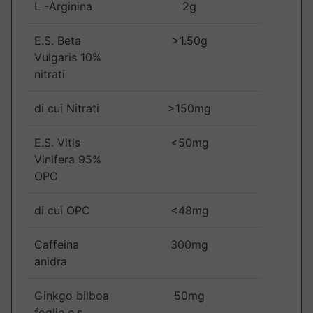
L -Arginina
2g
E.S. Beta
>1.50g
Vulgaris 10%
nitrati
di cui Nitrati
>150mg
E.S. Vitis
<50mg
Vinifera 95%
OPC
di cui OPC
<48mg
Caffeina
300mg
anidra
Ginkgo bilboa
50mg
foglie e.s