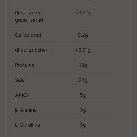
di cui acidi
<0.01g
grassi saturi
Carboidrati
0.2g
di cui zuccheri
<0.01g
Proteine
13g
Sale
0.1g
AAKG
5g
β-Alanina
3g
L-Citrullina
3g