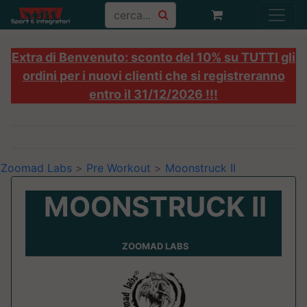
Extra di Benvenuto: sconto del 10% su TUTTI gli
ordini per i nuovi clienti che si registreranno
entro il 31/12/2026 !!!
Zoomad Labs
>
Pre Workout
>
Moonstruck II
MOONSTRUCK II
ZOOMAD LABS