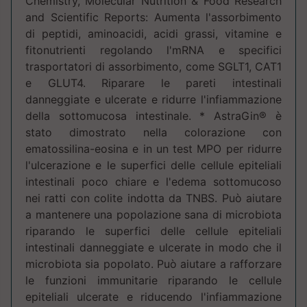
Chemistry, Molecular Nutrition & Food Research
and Scientific Reports: Aumenta l'assorbimento
di peptidi, aminoacidi, acidi grassi, vitamine e
fitonutrienti regolando l'mRNA e specifici
trasportatori di assorbimento, come SGLT1, CAT1
e GLUT4. Riparare le pareti intestinali
danneggiate e ulcerate e ridurre l'infiammazione
della sottomucosa intestinale. * AstraGin® è
stato dimostrato nella colorazione con
ematossilina-eosina e in un test MPO per ridurre
l'ulcerazione e le superfici delle cellule epiteliali
intestinali poco chiare e l'edema sottomucoso
nei ratti con colite indotta da TNBS. Può aiutare
a mantenere una popolazione sana di microbiota
riparando le superfici delle cellule epiteliali
intestinali danneggiate e ulcerate in modo che il
microbiota sia popolato. Può aiutare a rafforzare
le funzioni immunitarie riparando le cellule
epiteliali ulcerate e riducendo l'infiammazione