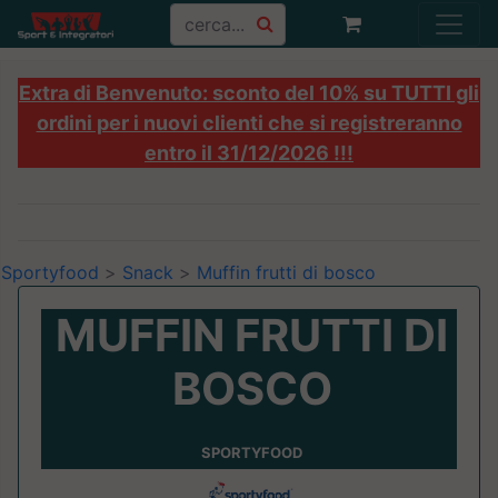
Extra di Benvenuto: sconto del 10% su TUTTI gli
ordini per i nuovi clienti che si registreranno
entro il 31/12/2026 !!!
Sportyfood
>
Snack
>
Muffin frutti di bosco
MUFFIN FRUTTI DI
BOSCO
SPORTYFOOD