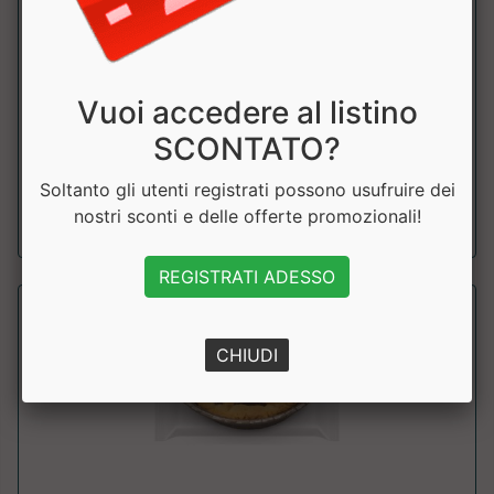
Keto Bomber
Feelingok
Vuoi accedere al listino
Keto Bomber &egrave; un gustoso muffin low carb e a
SCONTATO?
basso contenuto di zuccheri, ripie...
Soltanto gli utenti registrati possono usufruire dei
a partire da € 2.34
nostri sconti e delle offerte promozionali!
sconto 10%
REGISTRATI ADESSO
CHIUDI