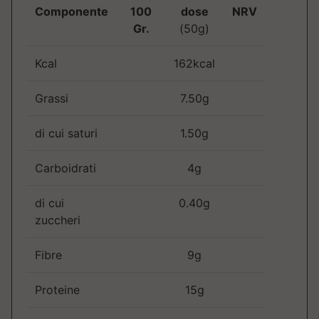
Componente
100
dose
NRV
Gr.
(50g)
Kcal
162kcal
Grassi
7.50g
di cui saturi
1.50g
Carboidrati
4g
di cui
0.40g
zuccheri
Fibre
9g
Proteine
15g