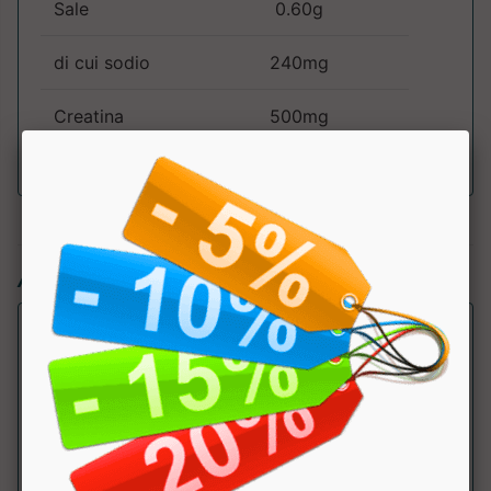
Sale
0.60g
di cui sodio
240mg
Creatina
500mg
Articoli simili: