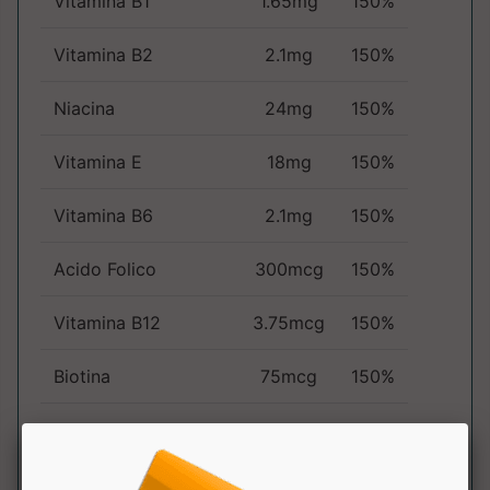
Vitamina B1
1.65mg
150%
Vitamina B2
2.1mg
150%
Niacina
24mg
150%
Vitamina E
18mg
150%
Vitamina B6
2.1mg
150%
Acido Folico
300mcg
150%
Vitamina B12
3.75mcg
150%
Biotina
75mcg
150%
Acido
9mg
150%
Pantotenico