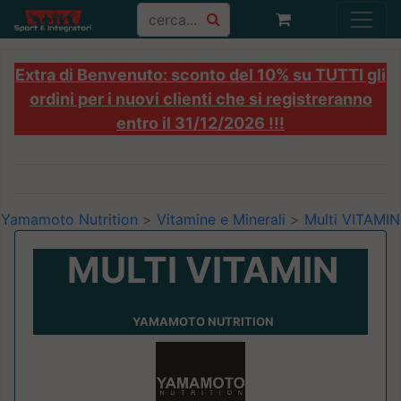
Extra di Benvenuto: sconto del 10% su TUTTI gli
ordini per i nuovi clienti che si registreranno
entro il 31/12/2026 !!!
Yamamoto Nutrition
>
Vitamine e Minerali
>
Multi VITAMIN
MULTI VITAMIN
YAMAMOTO NUTRITION