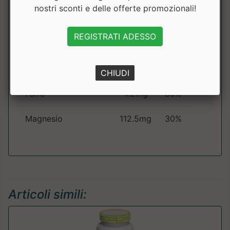
nostri sconti e delle offerte promozionali!
Cromo
12mcg
30%
REGISTRATI ADESSO
Manganese
0.6mg
30%
Iodio
45mcg
30%
CHIUDI
Ferro
4.2mg
30%
Magnesio
112.5mg
30%
Articoli simili: