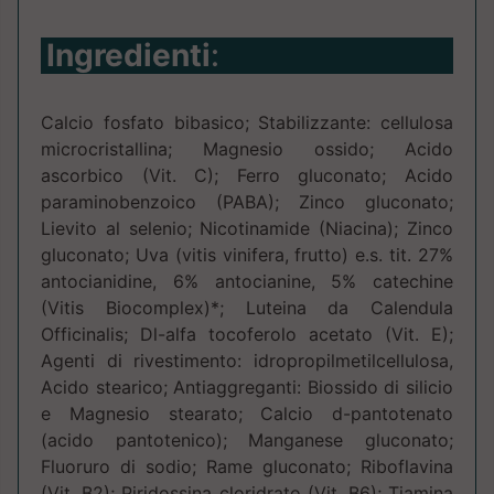
Ingredienti
:
Calcio fosfato bibasico; Stabilizzante: cellulosa
microcristallina; Magnesio ossido; Acido
ascorbico (Vit. C); Ferro gluconato; Acido
paraminobenzoico (PABA); Zinco gluconato;
Lievito al selenio; Nicotinamide (Niacina); Zinco
gluconato; Uva (vitis vinifera, frutto) e.s. tit. 27%
antocianidine, 6% antocianine, 5% catechine
(Vitis Biocomplex)*; Luteina da Calendula
Officinalis; Dl-alfa tocoferolo acetato (Vit. E);
Agenti di rivestimento: idropropilmetilcellulosa,
Acido stearico; Antiaggreganti: Biossido di silicio
e Magnesio stearato; Calcio d-pantotenato
(acido pantotenico); Manganese gluconato;
Fluoruro di sodio; Rame gluconato; Riboflavina
(Vit. B2); Piridossina cloridrato (Vit. B6); Tiamina