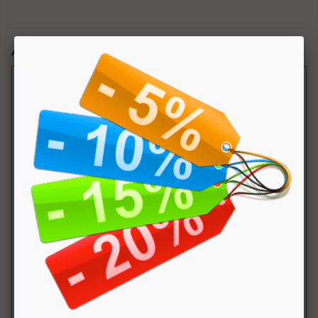
Articoli simili:
FLORA FERMENTI LATTICI
Nutriva
Integratore alimentare di fermenti lattici vivi e fibre
prebiotiche. ....