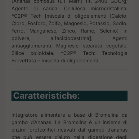
(Ananas comosus (L.) Merr.) tit. 2400 GDU/g;
Agente di carica: Cellulosa microcristallina;
*C2P® Tech [miscela di oligoelementi (Calcio,
Cloro, Fosforo, Zolfo, Magnesio, Potassio, Sodio,
Ferro, Manganese, Zinco, Rame, Selenio) in
polvere, alfaciclodestrina]; Agenti
antiagglomeranti: Magnesio stearato vegetale,
Silice colloidale. *C2P® Tech: Tecnologia
Brevettata – miscela di oligoelementi.
Caratteristiche
:
Integratore alimentare a base di Bromelina da
gambo d’Ananas. La Bromelina è un insieme di
enzimi proteolitici ricavati dal gambo d’ananas
che può essere d’aiuto nella digestione degli