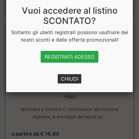
a partire da € 25.65
sconto 10%
Vuoi accedere al listino
SCONTATO?
Soltanto gli utenti registrati possono usufruire dei
nostri sconti e delle offerte promozionali!
REGISTRATI ADESSO
CHIUDI
Bromelina+ Enzymatic Activator
+Watt
Bromelina e Vitamina C. Contribuisce alla funzione
digestiva, al drenaggio dei liquidi cor...
a partire da € 16.80