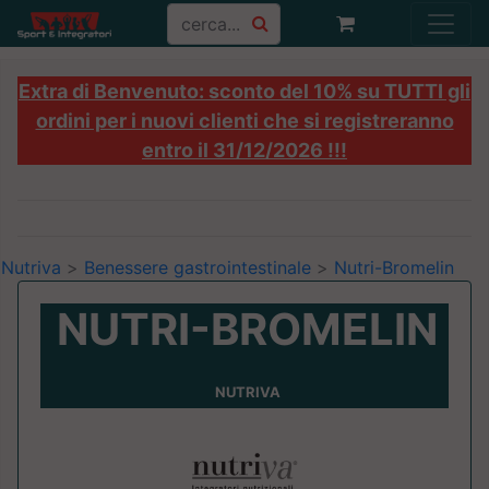
Extra di Benvenuto: sconto del 10% su TUTTI gli
ordini per i nuovi clienti che si registreranno
entro il 31/12/2026 !!!
Nutriva
>
Benessere gastrointestinale
>
Nutri-Bromelin
NUTRI-BROMELIN
NUTRIVA