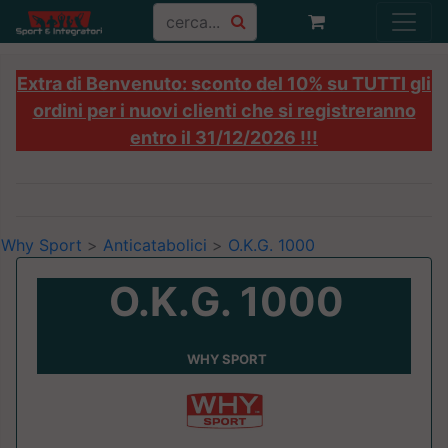
Extra di Benvenuto: sconto del 10% su TUTTI gli
ordini per i nuovi clienti che si registreranno
entro il 31/12/2026 !!!
Why Sport
>
Anticatabolici
>
O.K.G. 1000
O.K.G. 1000
WHY SPORT