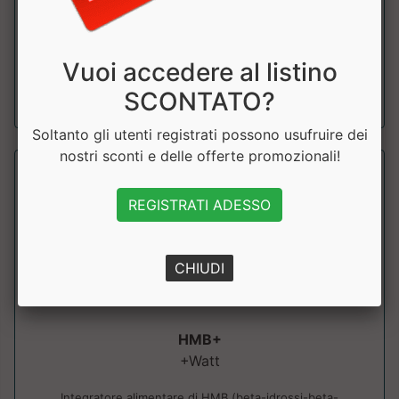
HMB e VITAMINA B6. Materie prime di elevata purezza.
Ideale per potenziare i muscoli e per...
Vuoi accedere al listino
a partire da € 21.17
SCONTATO?
sconto 14.98%
Soltanto gli utenti registrati possono usufruire dei
nostri sconti e delle offerte promozionali!
REGISTRATI ADESSO
CHIUDI
HMB+
+Watt
Integratore alimentare di HMB (beta-idrossi-beta-