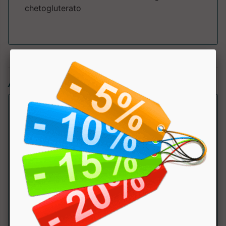
chetogluterato
Articoli simili:
HMB 3600 Plus
Ethic Sport