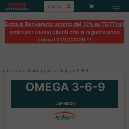
Extra di Benvenuto: sconto del 10% su TUTTI gli
ordini per i nuovi clienti che si registreranno
entro il 31/12/2026 !!!
Jamieson
>
Acidi grassi
>
Omega 3-6-9
OMEGA 3-6-9
JAMIESON