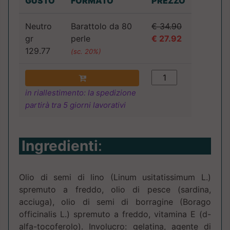
GUSTO
FORMATO
PREZZO
Neutro
Barattolo da 80
€ 34.90
gr
perle
€ 27.92
129.77
(sc. 20%)
in riallestimento: la spedizione
partirà tra 5 giorni lavorativi
Ingredienti
:
Olio di semi di lino (Linum usitatissimum L.)
spremuto a freddo, olio di pesce (sardina,
acciuga), olio di semi di borragine (Borago
officinalis L.) spremuto a freddo, vitamina E (d-
alfa-tocoferolo). Involucro: gelatina, agente di