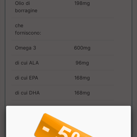
Olio di
198mg
borragine
che
forniscono:
Omega 3
600mg
di cui ALA
96mg
di cui EPA
168mg
di cui DHA
168mg
Omega 6
116mg
di cui acido
80mg
linoleico