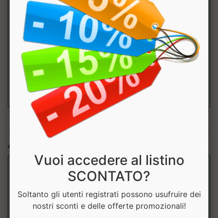
di cui GLA
36mg
Omega 9
50mg
di cui acido
50mg
oleico
Articoli simili:
Vuoi accedere al listino
SCONTATO?
Soltanto gli utenti registrati possono usufruire dei
nostri sconti e delle offerte promozionali!