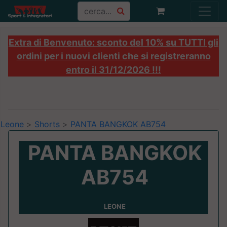
Extra di Benvenuto: sconto del 10% su TUTTI gli
ordini per i nuovi clienti che si registreranno
entro il 31/12/2026 !!!
Leone
>
Shorts
>
PANTA BANGKOK AB754
PANTA BANGKOK
AB754
LEONE