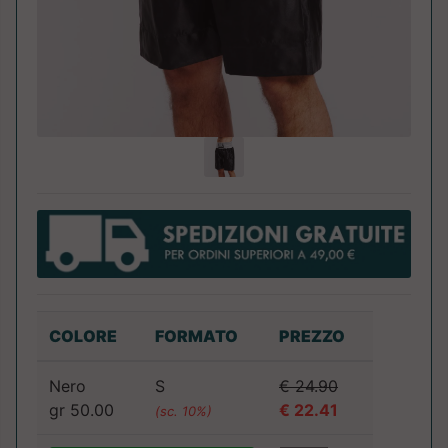
COLORE
FORMATO
PREZZO
Nero
S
€ 24.90
gr 50.00
€ 22.41
(sc. 10%)