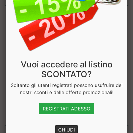
Vuoi accedere al listino
PANTALONCINO CLASSIC AB881
SCONTATO?
Leone
Soltanto gli utenti registrati possono usufruire dei
Pantaloncini Kick/Thai con spacchi laterali per garantire
nostri sconti e delle offerte promozionali!
libert&agrave; di movimento....
REGISTRATI ADESSO
a partire da € 39.51
sconto 10%
CHIUDI