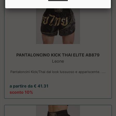
PANTALONCINO KICK THAI ELITE AB879
Leone
Pantaloncini Kick/Thai dal look lussuoso e appariscente. ....
a partire da € 41.31
sconto 10%