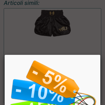
Articoli simili:
Shorts Prim 2
Trojan Fight
Pantalomcini WAKO APPROVED dal design audace e
brillante. ....
a partire da € 40.50
sconto 10%