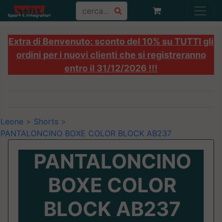
Extra di Benvenuto: sconto del 10% su TUTTI gli
ordini per i nuovi clienti che si registreranno
entro il 31/12/2026 !!!
Leone
>
Shorts
>
PANTALONCINO BOXE COLOR BLOCK AB237
PANTALONCINO
BOXE COLOR
BLOCK AB237