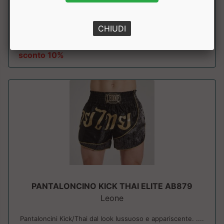
Pantaloncini Kick/Thai con spacchi laterali per garantire
libert&agrave; di movimento....
CHIUDI
a partire da € 39.51
sconto 10%
PANTALONCINO KICK THAI ELITE AB879
Leone
Pantaloncini Kick/Thai dal look lussuoso e appariscente. ....