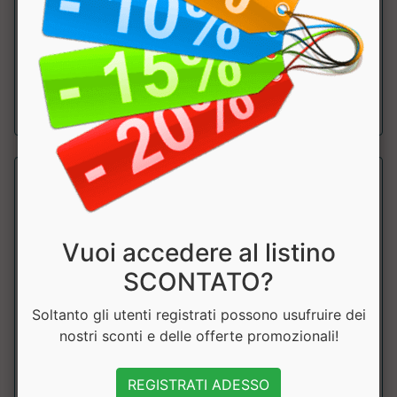
Pantalomcini WAKO APPROVED dal design audace e
brillante. ....
a partire da € 40.50
sconto 10%
Vuoi accedere al listino
SCONTATO?
Soltanto gli utenti registrati possono usufruire dei
nostri sconti e delle offerte promozionali!
PANTALONCINO CLASSIC AB881
Leone
REGISTRATI ADESSO