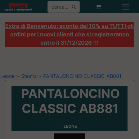
Extra di Benvenuto: sconto del 10% su TUTTI gli
ordini per i nuovi clienti che si registreranno
entro il 31/12/2026 !!!
Leone
>
Shorts
>
PANTALONCINO CLASSIC AB881
PANTALONCINO
CLASSIC AB881
LEONE