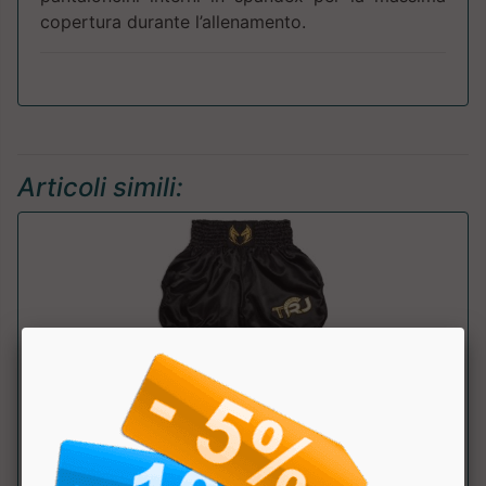
copertura durante l’allenamento.
Articoli simili:
Shorts Prim 2
Trojan Fight