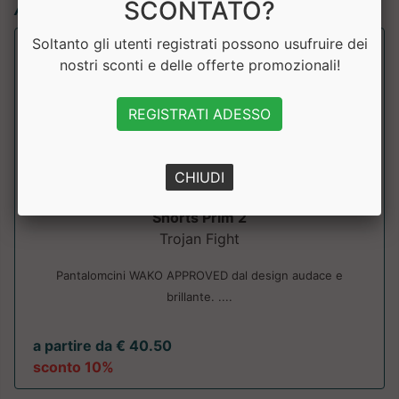
Articoli simili:
SCONTATO?
Soltanto gli utenti registrati possono usufruire dei
nostri sconti e delle offerte promozionali!
REGISTRATI ADESSO
CHIUDI
Shorts Prim 2
Trojan Fight
Pantalomcini WAKO APPROVED dal design audace e
brillante. ....
a partire da € 40.50
sconto 10%