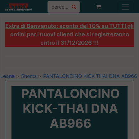
Extra di Benvenuto: sconto del 10% su TUTTI gli
ordini per i nuovi clienti che si registreranno
entro il 31/12/2026 !!!
Leone
>
Shorts
>
PANTALONCINO KICK-THAI DNA AB966
PANTALONCINO
KICK-THAI DNA
AB966