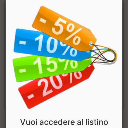
Caratteristiche
:
DNA è il nome della linea di prodotti che meglio
incarna l’anima del brand Leone 1947. In questo
pantaloncino in satin si può apprezzare il
dettaglio dei loghi dorati. Perfetto per salire sul
ring. Discipline: Kick boxing, muay thai. Genere:
Unisex. Materiale: Poliestere.
Vuoi accedere al listino