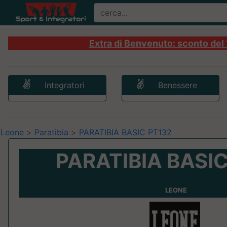
Extra di Benvenuto: sconto del 1
Integratori
Benessere
Leone
>
Paratibia
>
PARATIBIA BASIC PT132
PARATIBIA BASI
LEONE