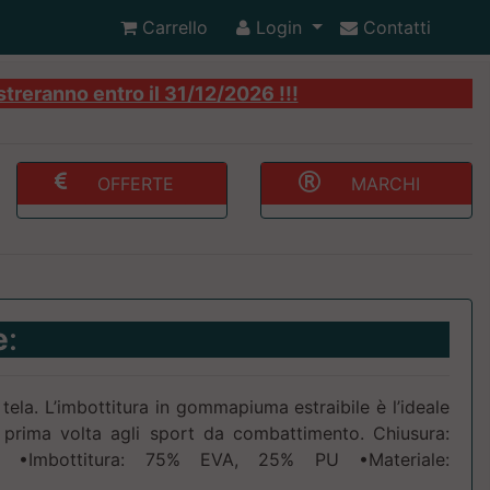
Carrello
Login
Contatti
streranno entro il 31/12/2026 !!!
OFFERTE
MARCHI
e
:
tela. L’imbottitura in gommapiuma estraibile è l’ideale
a prima volta agli sport da combattimento. Chiusura:
x •Imbottitura: 75% EVA, 25% PU •Materiale: