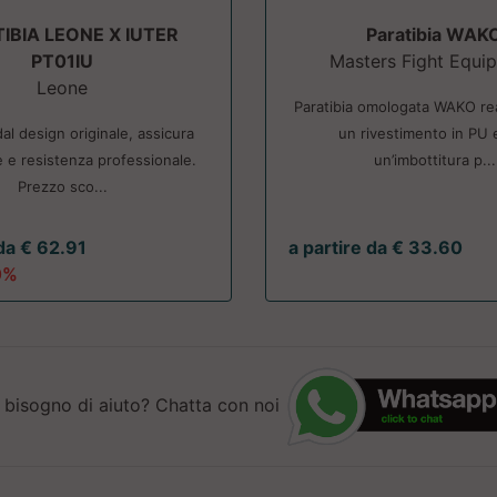
IBIA LEONE X IUTER
Paratibia WAK
PT01IU
Masters Fight Equi
Leone
Paratibia omologata WAKO rea
dal design originale, assicura
un rivestimento in PU 
 e resistenza professionale.
un’imbottitura p...
Prezzo sco...
 da € 62.91
a partire da € 33.60
0%
 bisogno di aiuto? Chatta con noi