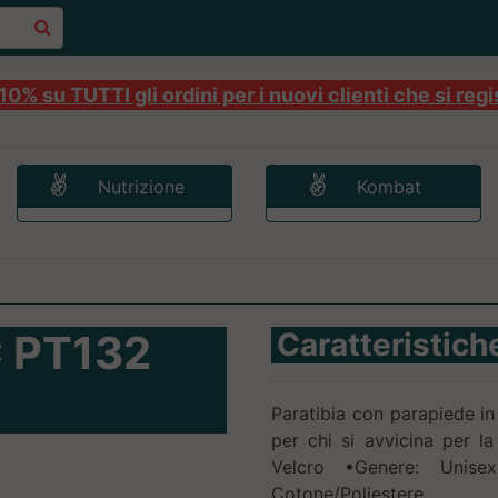
0% su TUTTI gli ordini per i nuovi clienti che si regi
Nutrizione
Kombat
C PT132
Caratteristich
Paratibia con parapiede in 
per chi si avvicina per l
Velcro •Genere: Unise
Cotone/Poliestere