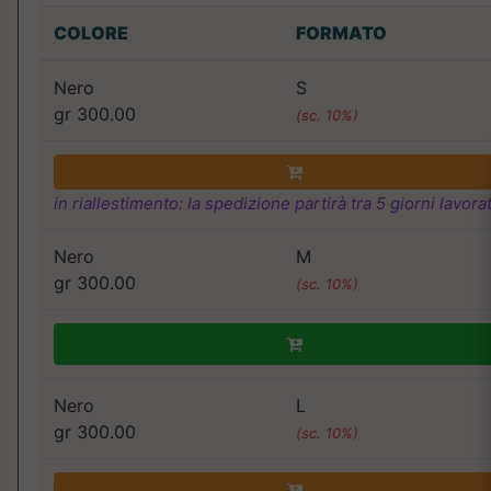
COLORE
FORMATO
Nero
S
gr 300.00
(sc. 10%)
in riallestimento: la spedizione partirà tra 5 giorni lavorat
Nero
M
gr 300.00
(sc. 10%)
Nero
L
gr 300.00
(sc. 10%)