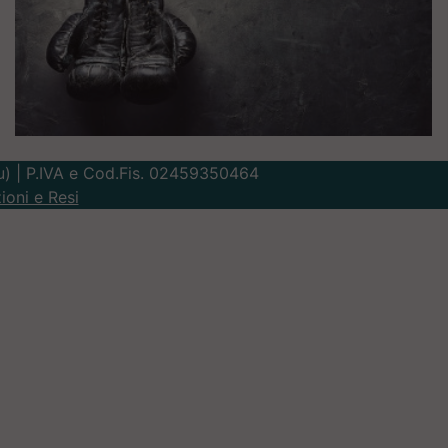
Lu) | P.IVA e Cod.Fis. 02459350464
ioni e Resi