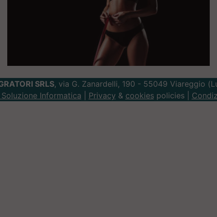
GRATORI SRLS
, via G. Zanardelli, 190 - 55049 Viareggio (
Soluzione Informatica
|
Privacy
&
cookies
policies |
Condiz