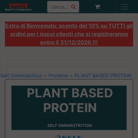
Extra di Benvenuto: sconto del 10% su TUTTI gli
ordini per i nuovi clienti che si registreranno
entro il 31/12/2026 !!!
Self Omninutrition
>
Proteine
>
PLANT BASED PROTEIN
PLANT BASED
PROTEIN
SELF OMNINUTRITION