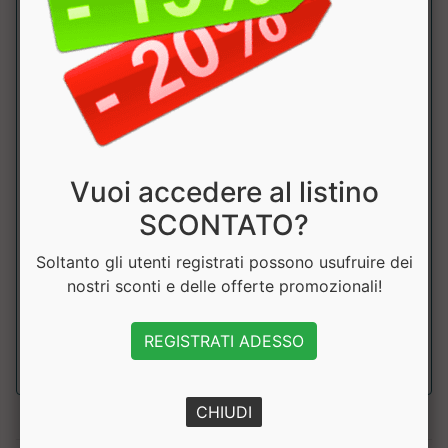
Grassi
1.8g
di cui saturi
1.5g
Carboidrati
0.9g
di cui
0.165g
zuccheri
Vuoi accedere al listino
SCONTATO?
Proteine
24g
Soltanto gli utenti registrati possono usufruire dei
Fibre
0.78g
nostri sconti e delle offerte promozionali!
Sale
0.9g
REGISTRATI ADESSO
CHIUDI