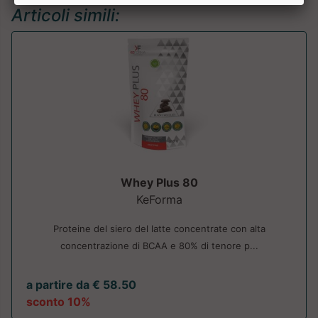
Articoli simili:
Whey Plus 80
KeForma
Proteine del siero del latte concentrate con alta
concentrazione di BCAA e 80% di tenore p...
a partire da € 58.50
sconto 10%