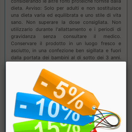
considerando le altre fonti proteiche fornite dalla
dieta. Avviso: Solo per adulti e non sostituisce
una dieta varia ed equilibrata e uno stile di vita
sano. Non superare la dose consigliata. Non
utilizzarlo durante l'allattamento e i periodi di
gravidanza senza consultare il medico.
Conservare il prodotto in un luogo fresco e
asciutto, in una confezione ben sigillata e fuori
dalla portata dei bambini al di sotto dei 3 anni.
Può contenere tracce di latte, avena, uova, soia.
Tabella Nutrizionale
:
Componente
100
dose
NRV
Gr.
(30g)
Kcal
118kcal