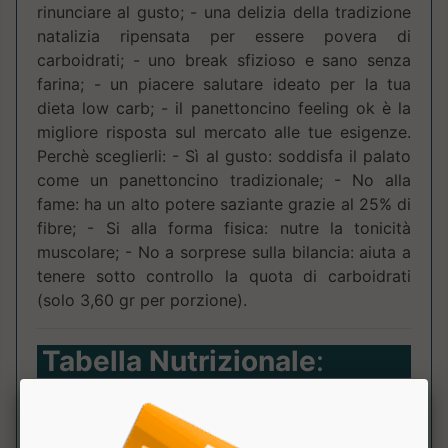
rinunciare al gusto; - una delizia della tradizione
natalizia ripensata per essere povera di
carboidrati; - uno break sfizioso e sano senza
farina; - un piacere salutare ideato per la tua
dieta low carb; - il panettoncino feeling ok è la
migliore risposta sul mercato alle tue esigenze.
Perchè sceglierli: - Sì al gusto: soddisfa il palato
come un panettoncino tradizionale; - No alla
fame: ha un alto potere saziante grazie al 25% di
fibre; - Si alla forma fisica: nutre la tonicità
muscolare; - No a sorprese sulla bilancia: aiuta a
tenere sotto controllo la quota di carboidrati
(solo 3,60 gr per porzione).
Tabella Nutrizionale
:
Componente
100
dose
NRV
Gr.
(90g)