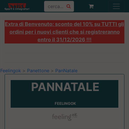
Extra di Benvenuto: sconto del 10% su TUTTI gli
ordini per i nuovi clienti che si registreranno
entro il 31/12/2026 !!!
Feelingok
>
Panettone
>
PanNatale
PANNATALE
FEELINGOK