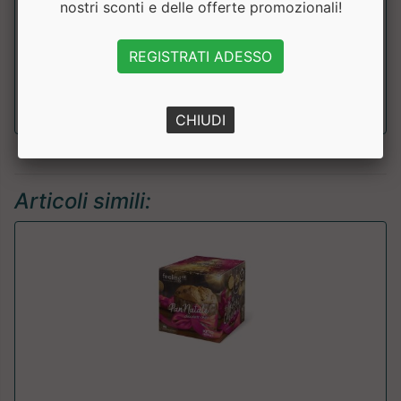
nostri sconti e delle offerte promozionali!
Sale
1.04g
REGISTRATI ADESSO
di cui sodio
414mg
CHIUDI
Articoli simili: