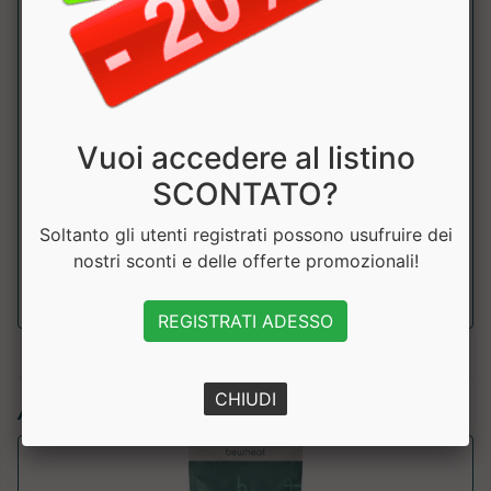
di cui saturi
0.85g
Carboidrati
19.8g
di cui
0.8g
zuccheri
Vuoi accedere al listino
SCONTATO?
Fibre
1.7g
Soltanto gli utenti registrati possono usufruire dei
Sale
0.58g
nostri sconti e delle offerte promozionali!
REGISTRATI ADESSO
CHIUDI
Articoli simili: