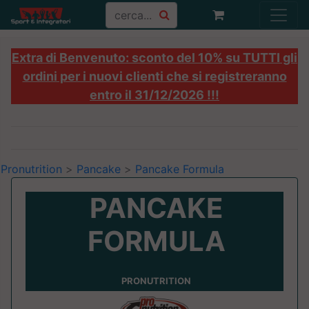
Extra di Benvenuto: sconto del 10% su TUTTI gli
ordini per i nuovi clienti che si registreranno
entro il 31/12/2026 !!!
Pronutrition
>
Pancake
>
Pancake Formula
PANCAKE
FORMULA
PRONUTRITION