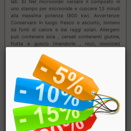
lati. b) Nel microonde: versare il composto in
uno stampo per microonde e cuocere 1,5 minuti
alla massima potenza (800 kw). Avvertenze:
Conservare in luogo fresco e asciutto, lontano
da fonti di calore e dai raggi solari. Allergeni:
può contenere soia , cereali contenenti glutine,
frutta a guscio (mandorle , noci, nocciole)
sesamo, arachidi, solfiti.
Tabella Nutrizionale
:
Componente
100
dose
NRV
Gr.
(50g)
Kcal
185kcal
Grassi
3.15g