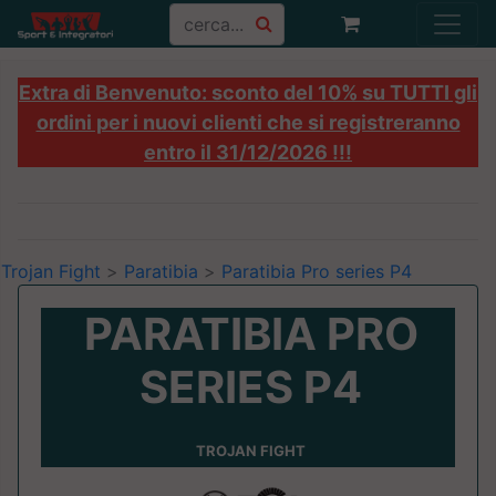
Extra di Benvenuto: sconto del 10% su TUTTI gli
ordini per i nuovi clienti che si registreranno
entro il 31/12/2026 !!!
Trojan Fight
>
Paratibia
>
Paratibia Pro series P4
PARATIBIA PRO
SERIES P4
TROJAN FIGHT