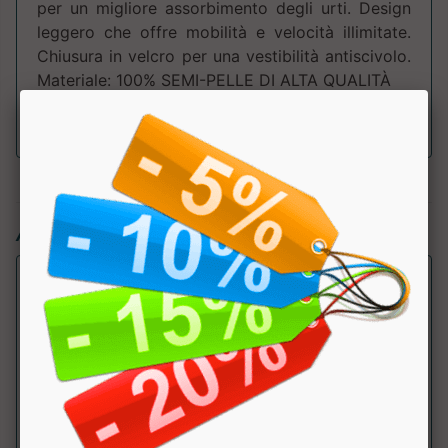
per un migliore assorbimento degli urti. Design
leggero che offre mobilità e velocità illimitate.
Chiusura in velcro per una vestibilità antiscivolo.
Materiale: 100% SEMI-PELLE DI ALTA QUALITÀ
Articoli simili: