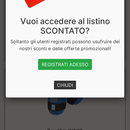
PARATIBIA LEONE X IUTER PT01IU
Leone
Vuoi accedere al listino
Paratibia dal design originale, assicura protezione e
SCONTATO?
resistenza professionale. Prezzo sco...
Soltanto gli utenti registrati possono usufruire dei
a partire da € 62.91
nostri sconti e delle offerte promozionali!
sconto 10%
REGISTRATI ADESSO
CHIUDI