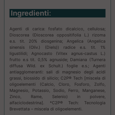
Ingredienti
:
Agenti di carica: fosfato dicalcico, cellulosa;
Dioscorea (Dioscorea oppositifolia L.) rizoma
e.s. tit. 20% diosgenina; Angelica (Angelica
sinensis (Oliv.) (Diels)) radice e.s. tit. 1%
ligustilidi; Agnocasto (Vitex agnus-castus L.)
frutto e.s tit. 0,5% agnuside; Damiana (Turnera
diffusa Wild. ex Schult.) foglie e.s.; Agenti
antiagglomeranti: sali di magnesio degli acidi
grassi, biossido di silicio; C2P® Tech [miscela di
oligoelementi (Calcio, Cloro, Fosforo, Zolfo,
Magnesio, Potassio, Sodio, Ferro, Manganese,
Zinco, Rame, Selenio) in polvere,
alfaciclodestrina]. *C2P® Tech: Tecnologia
Brevettata – miscela di oligoelementi.