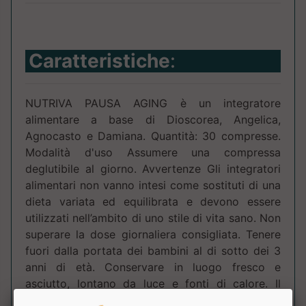
Caratteristiche
:
NUTRIVA PAUSA AGING è un integratore
alimentare a base di Dioscorea, Angelica,
Agnocasto e Damiana. Quantità: 30 compresse.
Modalità d'uso Assumere una compressa
deglutibile al giorno. Avvertenze Gli integratori
alimentari non vanno intesi come sostituti di una
dieta variata ed equilibrata e devono essere
utilizzati nell’ambito di uno stile di vita sano. Non
superare la dose giornaliera consigliata. Tenere
fuori dalla portata dei bambini al di sotto dei 3
anni di età. Conservare in luogo fresco e
asciutto, lontano da luce e fonti di calore. Il
termine minimo di conservazione si riferisce al