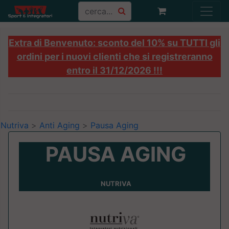
Extra di Benvenuto: sconto del 10% su TUTTI gli
ordini per i nuovi clienti che si registreranno
entro il 31/12/2026 !!!
Nutriva
>
Anti Aging
>
Pausa Aging
PAUSA AGING
NUTRIVA