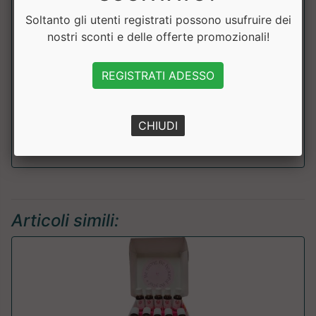
Soltanto gli utenti registrati possono usufruire dei
Agnocasto
100 mg
nostri sconti e delle offerte promozionali!
di cui
0,50 mg
REGISTRATI ADESSO
agnusidi
Damiana e.s.
100 mg
CHIUDI
Articoli simili: