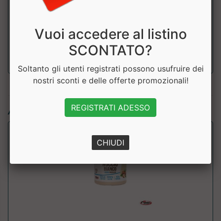
Proteine
29 g
Vuoi accedere al listino
Sale
0.01 g
SCONTATO?
Soltanto gli utenti registrati possono usufruire dei
nostri sconti e delle offerte promozionali!
REGISTRATI ADESSO
Articoli simili:
CHIUDI