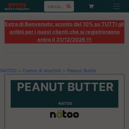
Extra di Benvenuto: sconto del 10% su TUTTI gli
ordini per i nuovi clienti che si registreranno
entro il 31/12/2026 !!!
NATOO
>
Crema di arachidi
>
Peanut Butter
PEANUT BUTTER
NATOO