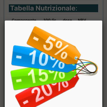
Tabella Nutrizionale
:
Componente
100 Gr.
dose
NRV
()
KJ
2638
Kcal
637
Grassi
52 g
di cui saturi
7 g
Carboidrati
9.6 g
di cui
4.4 g
zuccheri