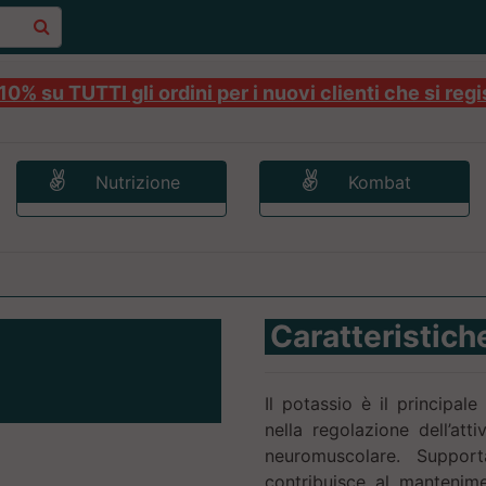
0% su TUTTI gli ordini per i nuovi clienti che si regi
Nutrizione
Kombat
Caratteristich
Il potassio è il principale
nella regolazione dell’atti
neuromuscolare. Suppor
contribuisce al mantenim