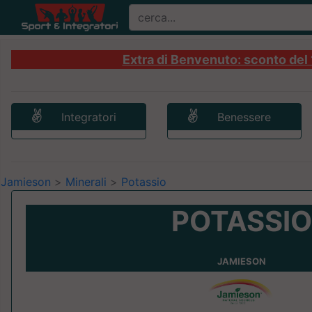
Extra di Benvenuto: sconto del 1
Integratori
Benessere
Jamieson
>
Minerali
>
Potassio
POTASSIO
JAMIESON