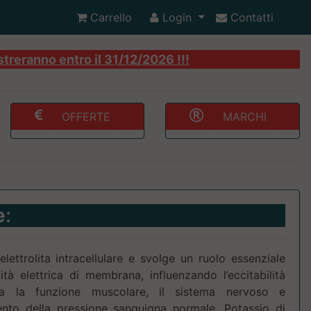
Carrello
Login
Contatti
streranno entro il 31/12/2026 !!!
OFFERTE
MARCHI
e
:
 elettrolita intracellulare e svolge un ruolo essenziale
vità elettrica di membrana, influenzando l’eccitabilità
ta la funzione muscolare, il sistema nervoso e
ento della pressione sanguigna normale. Potassio di