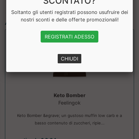
SCONTATO?
Soltanto gli utenti registrati possono usufruire dei
nostri sconti e delle offerte promozionali!
Articoli simili:
REGISTRATI ADESSO
CHIUDI
Keto Bomber
Feelingok
Keto Bomber &egrave; un gustoso muffin low carb e a
basso contenuto di zuccheri, ripie...