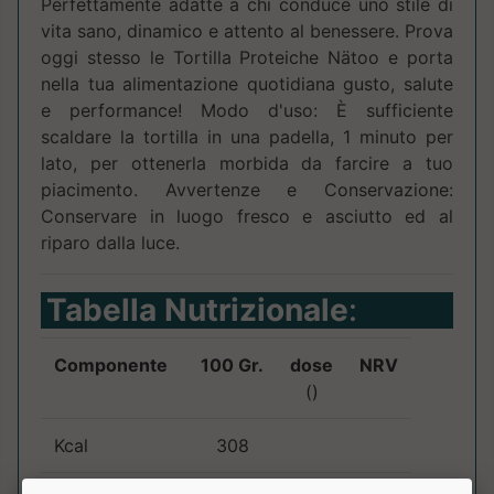
Perfettamente adatte a chi conduce uno stile di
vita sano, dinamico e attento al benessere. Prova
oggi stesso le Tortilla Proteiche Nätoo e porta
nella tua alimentazione quotidiana gusto, salute
e performance! Modo d'uso: È sufficiente
scaldare la tortilla in una padella, 1 minuto per
lato, per ottenerla morbida da farcire a tuo
piacimento. Avvertenze e Conservazione:
Conservare in luogo fresco e asciutto ed al
riparo dalla luce.
Tabella Nutrizionale
:
Componente
100 Gr.
dose
NRV
()
Kcal
308