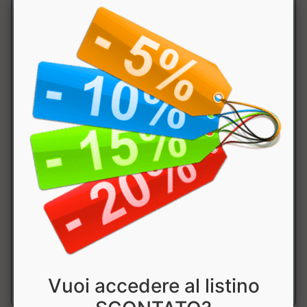
KJ
1281
Grassi
13.9 g
di cui saturi
6 g
Carboidrati
11 g
di cui
0.7 g
zuccheri
Fibre
26 g
Proteine
22 g
Sale
1.7 g
Vuoi accedere al listino