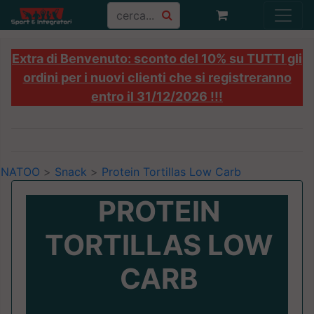
Extra di Benvenuto: sconto del 10% su TUTTI gli
ordini per i nuovi clienti che si registreranno
entro il 31/12/2026 !!!
NATOO
>
Snack
>
Protein Tortillas Low Carb
PROTEIN
TORTILLAS LOW
CARB