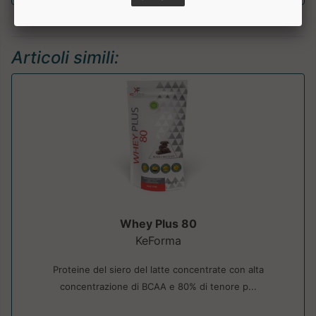
Articoli simili:
Whey Plus 80
KeForma
Proteine del siero del latte concentrate con alta
concentrazione di BCAA e 80% di tenore p...