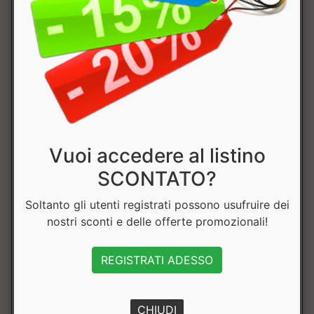
Kcal
121kcal
Grassi
1.9g
di cui saturi
1.2g
Carboidrati
2.2g
di cui
1.2g
Vuoi accedere al listino
zuccheri
SCONTATO?
Fibre
0.58g
Soltanto gli utenti registrati possono usufruire dei
nostri sconti e delle offerte promozionali!
Proteine
23g
REGISTRATI ADESSO
Sale
0.08g
CHIUDI