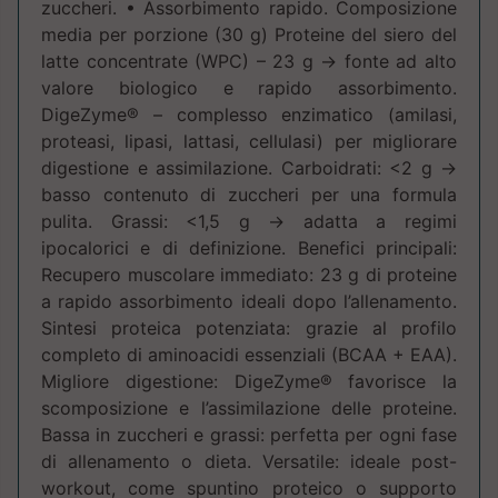
zuccheri. • Assorbimento rapido. Composizione
media per porzione (30 g) Proteine del siero del
latte concentrate (WPC) – 23 g → fonte ad alto
valore biologico e rapido assorbimento.
DigeZyme® – complesso enzimatico (amilasi,
proteasi, lipasi, lattasi, cellulasi) per migliorare
digestione e assimilazione. Carboidrati: <2 g →
basso contenuto di zuccheri per una formula
pulita. Grassi: <1,5 g → adatta a regimi
ipocalorici e di definizione. Benefici principali:
Recupero muscolare immediato: 23 g di proteine
a rapido assorbimento ideali dopo l’allenamento.
Sintesi proteica potenziata: grazie al profilo
completo di aminoacidi essenziali (BCAA + EAA).
Migliore digestione: DigeZyme® favorisce la
scomposizione e l’assimilazione delle proteine.
Bassa in zuccheri e grassi: perfetta per ogni fase
di allenamento o dieta. Versatile: ideale post-
workout, come spuntino proteico o supporto