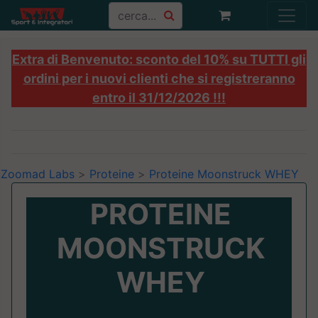
Extra di Benvenuto: sconto del 10% su TUTTI gli
ordini per i nuovi clienti che si registreranno
entro il 31/12/2026 !!!
Zoomad Labs
>
Proteine
>
Proteine Moonstruck WHEY
PROTEINE
MOONSTRUCK
WHEY