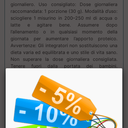
giornaliero. Uso consigliato: Dose giornaliera
raccomandata: 1 porzione (30 g). Modalità d’uso:
sciogliere 1 misurino in 200–250 ml di acqua o
latte e agitare bene. Assumere dopo
l’allenamento o in qualsiasi momento della
giornata per aumentare l’apporto proteico.
Avvertenze: Gli integratori non sostituiscono una
dieta varia ed equilibrata e uno stile di vita sano.
Non superare la dose giornaliera consigliata.
Tenere fuori dalla portata dei bambini.
Conservare in luogo fresco e asciutto, ben
chiuso. Contiene derivati del latte (lattosio).
Tabella Nutrizionale
:
Componente
100
dose
NRV
Gr.
(30g)