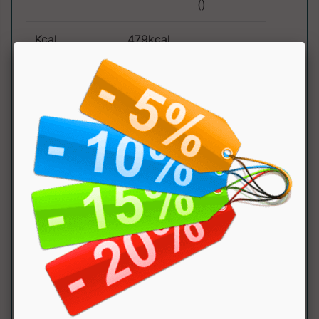
()
Kcal
479kcal
Grassi
33g
di cui saturi
4.7g
Carboidrati
39g
di cui
1.8g
zuccheri
di cui polioli
35g
Fibre
0.9g
Proteine
20g