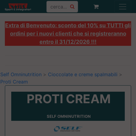
Extra di Benvenuto: sconto del 10% su TUTTI gli
ordini per i nuovi clienti che si registreranno
entro il 31/12/2026 !!!
Self Omninutrition
>
Cioccolate e creme spalmabili
>
Proti Cream
PROTI CREAM
SELF OMNINUTRITION