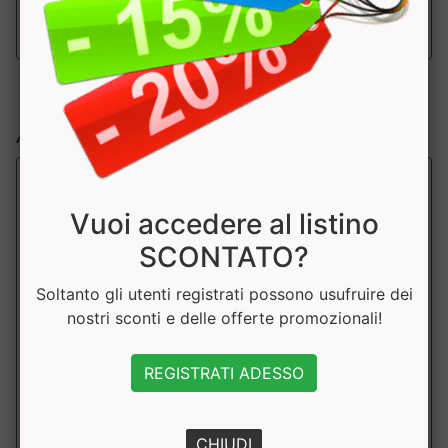
Articoli simili:
Vuoi accedere al listino
SCONTATO?
Soltanto gli utenti registrati possono usufruire dei
nostri sconti e delle offerte promozionali!
Keto Bomber
REGISTRATI ADESSO
Feelingok
Keto Bomber &egrave; un gustoso muffin low carb e a
CHIUDI