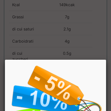
Kcal
149kcak
Grassi
7g
di cui saturi
2.1g
Carboidrati
4g
di cui
0.5g
zuccheri
Fibre
10g
Proteine
12.50g
Sale
0.57g
di cui sodio
226mg