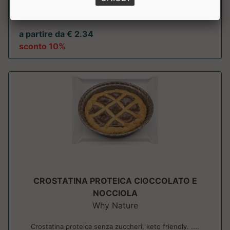
basso contenuto di zuccheri, ripie...
a partire da € 2.34
sconto 10%
CROSTATINA PROTEICA CIOCCOLATO E
NOCCIOLA
Why Nature
Crostatina proteica senza zuccheri, keto friendly. ....