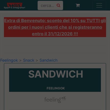
Extra di Benvenuto: sconto del 10% su TUTTI gli
ordini per i nuovi clienti che si registreranno
entro il 31/12/2026 !!!
Feelingok
>
Snack
>
Sandwich
SANDWICH
FEELINGOK