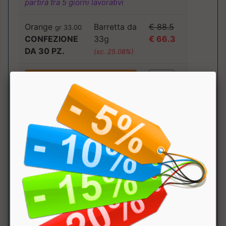
partirà tra 5 giorni lavorativi
Orange
Barretta da
€ 88.5
gr 33.00
CONFEZIONE
33g
€ 66.3
DA 30 PZ.
(sc. 25.08%)
disponibile in 4/5 giorni
lavorativi
Ingredienti
:
GUSTO NOIR: Proteine del latte (28,8%) -
Cioccolato fondente (22%) (zucchero, pasta di
cacao, burro di cacao, emulsionante: lecitine (da
soia), estratto di vaniglia) - Sciroppo di manioca
- Umidificante: sorbitoli - Agente di carica: