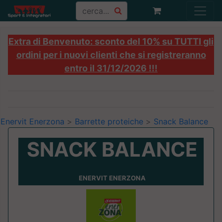
Extra di Benvenuto: sconto del 10% su TUTTI gli
ordini per i nuovi clienti che si registreranno
entro il 31/12/2026 !!!
Enervit Enerzona
>
Barrette proteiche
>
Snack Balance
SNACK BALANCE
ENERVIT ENERZONA