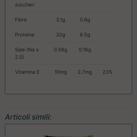
zuccheri
Fibre
3.1g
0.8g
Proteine
32g
8.5g
Sale (Na x
0.58g
0.16g
2.5)
Vitamina E
10mg
2.7mg
23%
Articoli simili: