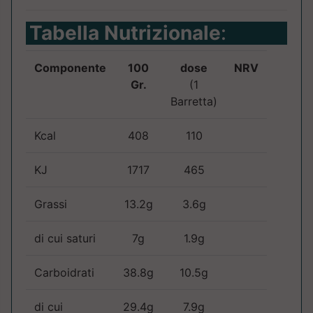
Tabella Nutrizionale
:
Componente
100
dose
NRV
Gr.
(1
Barretta)
Kcal
408
110
KJ
1717
465
Grassi
13.2g
3.6g
di cui saturi
7g
1.9g
Carboidrati
38.8g
10.5g
di cui
29.4g
7.9g