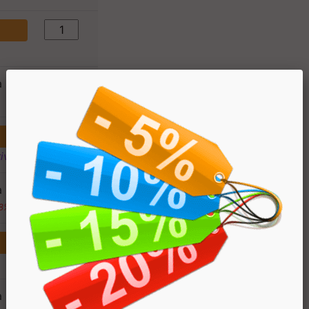
a
€ 2.60
€ 1.95
)
ivi
a
€ 62.4
€ 44.88
08%)
a
€ 2.60