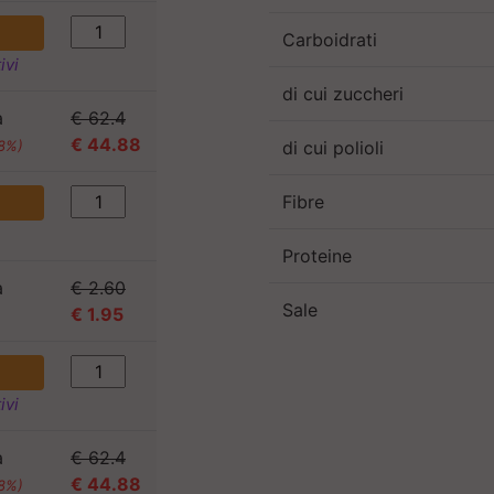
Carboidrati
ivi
di cui zuccheri
a
€ 62.4
€ 44.88
di cui polioli
08%)
Fibre
Proteine
a
€ 2.60
Sale
€ 1.95
)
ivi
a
€ 62.4
€ 44.88
08%)