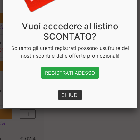
€ 1.95
)
Vuoi accedere al listino
ivi
SCONTATO?
a
€ 62.4
Soltanto gli utenti registrati possono usufruire dei
€ 44.88
08%)
nostri sconti e delle offerte promozionali!
REGISTRATI ADESSO
a
€ 2.60
CHIUDI
€ 1.95
)
ivi
a
€ 62.4