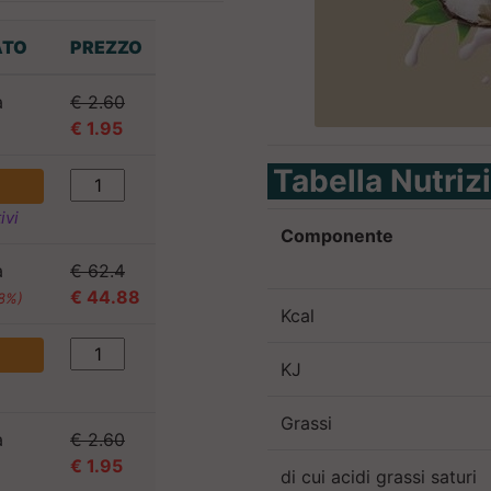
ATO
PREZZO
a
€ 2.60
€ 1.95
)
Tabella Nutriz
ivi
Componente
a
€ 62.4
€ 44.88
08%)
Kcal
KJ
Grassi
a
€ 2.60
€ 1.95
)
di cui acidi grassi saturi