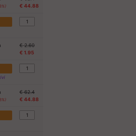
€ 44.88
08%)
a
€ 2.60
€ 1.95
)
ivi
a
€ 62.4
€ 44.88
08%)