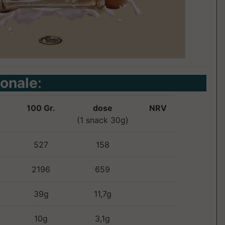
ionale
:
100 Gr.
dose
NRV
(1 snack 30g)
527
158
2196
659
39g
11,7g
10g
3,1g