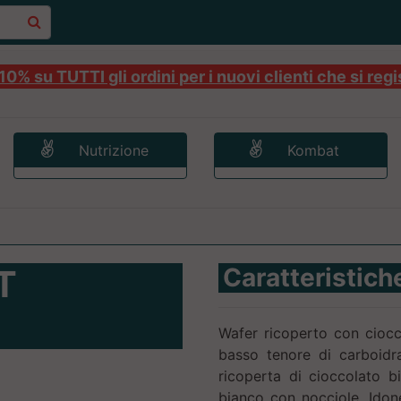
0% su TUTTI gli ordini per i nuovi clienti che si regi
Nutrizione
Kombat
T
Caratteristich
Wafer ricoperto con ciocc
basso tenore di carboidra
ricoperta di cioccolato 
bianco con nocciole. Idone