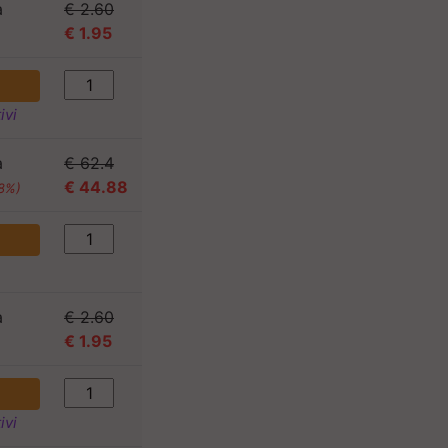
a
€ 2.60
€ 1.95
)
ivi
a
€ 62.4
€ 44.88
08%)
a
€ 2.60
€ 1.95
)
ivi