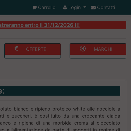
Carrello
Login
Contatti
streranno entro il 31/12/2026 !!!
OFFERTE
MARCHI
e
:
olato bianco e ripieno proteico white alle nocciole a
ti e zuccheri. è costituito da una croccante cialda
bianco e ripiena di una morbida crema al cioccolato
o all’alimentazione da parte di soggetti in regime di