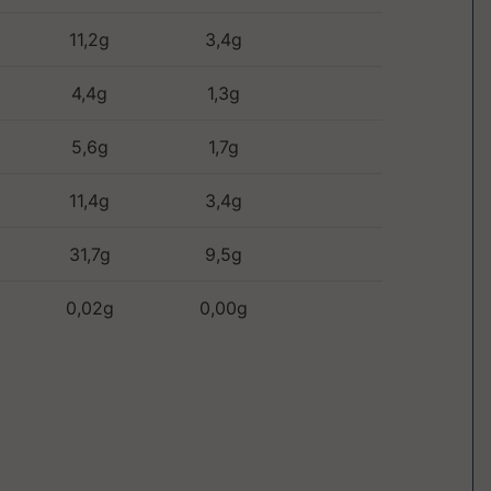
11,2g
3,4g
4,4g
1,3g
5,6g
1,7g
11,4g
3,4g
31,7g
9,5g
0,02g
0,00g