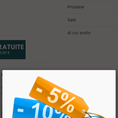
Proteine
Sale
di cui sodio
PREZZO
€ 11.00
€ 9.90