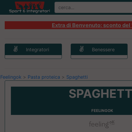
Extra di Benvenuto: sconto del 1
Integratori
Benessere
Feelingok
>
Pasta proteica
>
Spaghetti
SPAGHETT
FEELINGOK