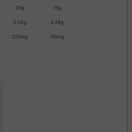
30g
15g
0.55g
0.28g
220mg
110mg