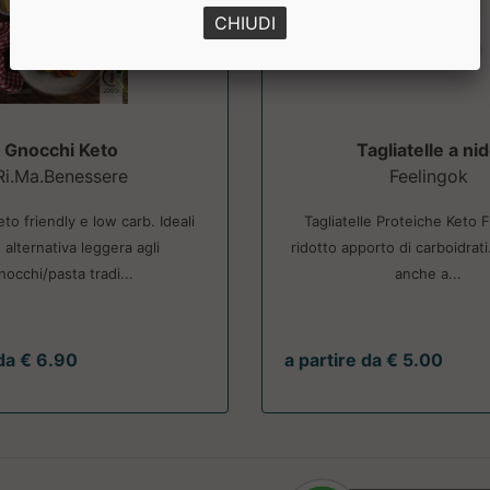
CHIUDI
Gnocchi Keto
Tagliatelle a ni
Ri.Ma.Benessere
Feelingok
to friendly e low carb. Ideali
Tagliatelle Proteiche Keto F
alternativa leggera agli
ridotto apporto di carboidrati.
nocchi/pasta tradi...
anche a...
 da € 6.90
a partire da € 5.00