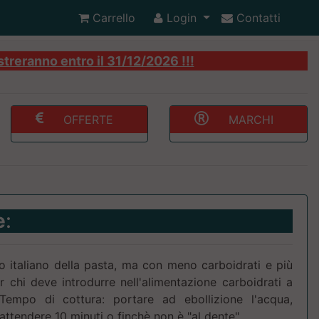
Carrello
Login
Contatti
streranno entro il 31/12/2026 !!!
OFFERTE
MARCHI
e
:
sto italiano della pasta, ma con meno carboidrati e più
er chi deve introdurre nell'alimentazione carboidrati a
Tempo di cottura: portare ad ebollizione l'acqua,
attendere 10 minuti o finchè non è "al dente".