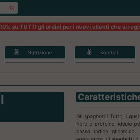
0% su TUTTI gli ordini per i nuovi clienti che si regi
Nutrizione
Kombat
I
Caratteristich
Gli spaghetti! Tutto il gu
fibre e proteine. Ideale p
basso indice glicemico. 
aggiungere gli spaghetti e 