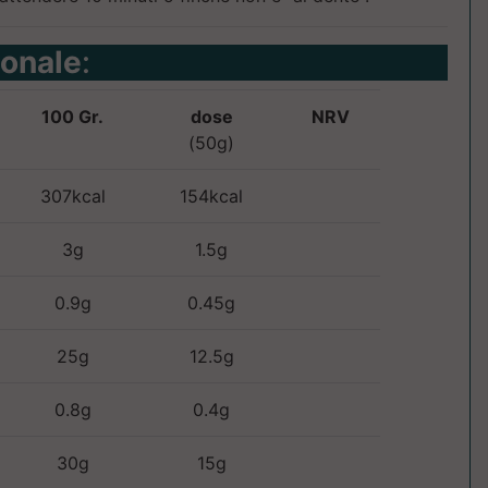
ionale
:
100 Gr.
dose
NRV
(50g)
307kcal
154kcal
3g
1.5g
0.9g
0.45g
25g
12.5g
0.8g
0.4g
30g
15g