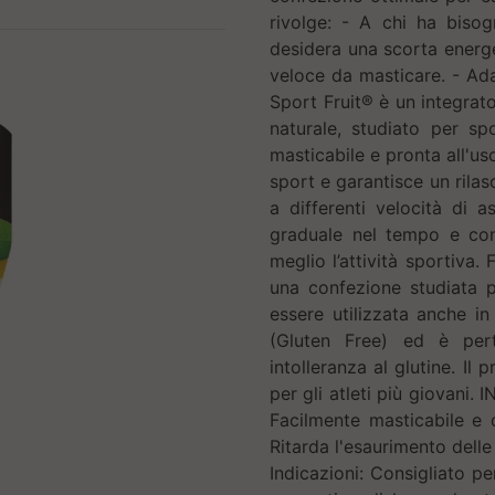
rivolge: - A chi ha bisog
desidera una scorta energe
veloce da masticare. - Ada
Sport Fruit® è un integrat
naturale, studiato per spo
masticabile e pronta all'us
sport e garantisce un rila
a differenti velocità di a
graduale nel tempo e cont
meglio l’attività sportiva
una confezione studiata p
essere utilizzata anche in
(Gluten Free) ed è pert
intolleranza al glutine. I
per gli atleti più giovani. 
Facilmente masticabile e d
Ritarda l'esaurimento dell
Indicazioni: Consigliato pe