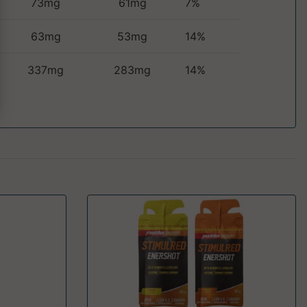
73mg
61mg
7%
63mg
53mg
14%
337mg
283mg
14%