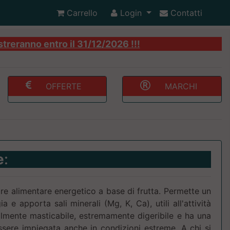
Carrello
Login
Contatti
streranno entro il 31/12/2026 !!!
OFFERTE
MARCHI
e
:
ore alimentare energetico a base di frutta. Permette un
ia e apporta sali minerali (Mg, K, Ca), utili all'attività
cilmente masticabile, estremamente digeribile e ha una
ssere impiegata anche in condizioni estreme. A chi si