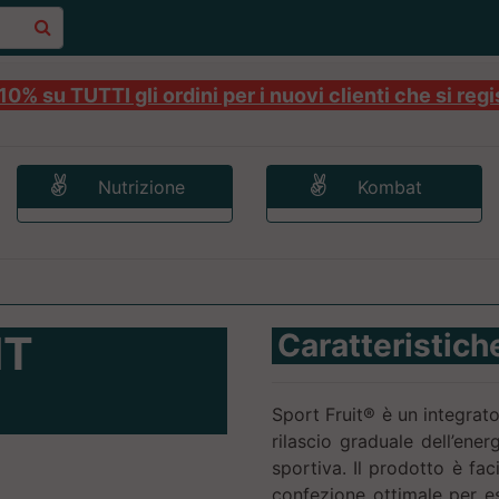
0% su TUTTI gli ordini per i nuovi clienti che si regi
Nutrizione
Kombat
IT
Caratteristich
Sport Fruit® è un integrat
rilascio graduale dell’energ
sportiva. Il prodotto è fa
confezione ottimale per e