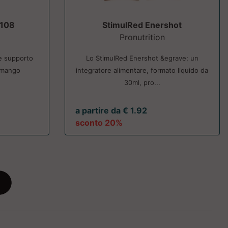
 108
StimulRed Enershot
Pronutrition
 e supporto
Lo StimulRed Enershot &egrave; un
i mango
integratore alimentare, formato liquido da
30ml, pro...
a partire da € 1.92
sconto 20%