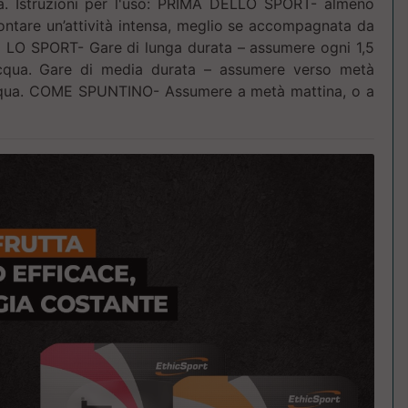
ta. Istruzioni per l'uso: PRIMA DELLO SPORT- almeno
ontare un’attività intensa, meglio se accompagnata da
 LO SPORT- Gare di lunga durata – assumere ogni 1,5
cqua. Gare di media durata – assumere verso metà
cqua. COME SPUNTINO- Assumere a metà mattina, o a