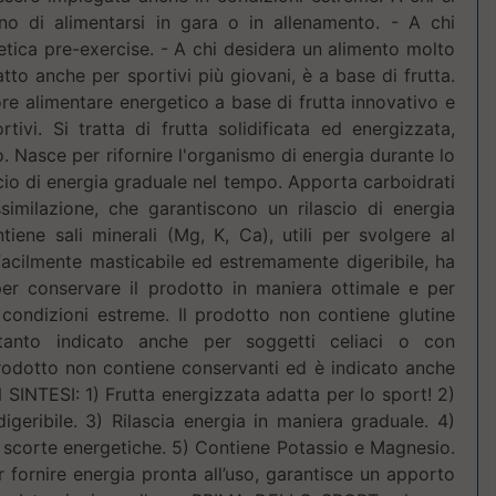
no di alimentarsi in gara o in allenamento. - A chi
tica pre-exercise. - A chi desidera un alimento molto
tto anche per sportivi più giovani, è a base di frutta.
ore alimentare energetico a base di frutta innovativo e
rtivi. Si tratta di frutta solidificata ed energizzata,
o. Nasce per rifornire l'organismo di energia durante lo
scio di energia graduale nel tempo. Apporta carboidrati
ssimilazione, che ga­rantiscono un rilascio di energia
iene sali minerali (Mg, K, Ca), utili per svolgere al
. Facilmente masticabile ed estremamente digeribile, ha
er con­servare il prodotto in maniera ottimale e per
 condizioni estre­me. Il prodotto non contiene glutine
anto indicato anche per sog­getti celiaci o con
l prodotto non contiene conservanti ed è indicato anche
IN SINTESI: 1) Frutta energizzata adatta per lo sport! 2)
igeribile. 3) Rilascia energia in maniera graduale. 4)
e scorte energetiche. 5) Contiene Potassio e Magnesio.
r fornire energia pronta all’uso, garantisce un apporto