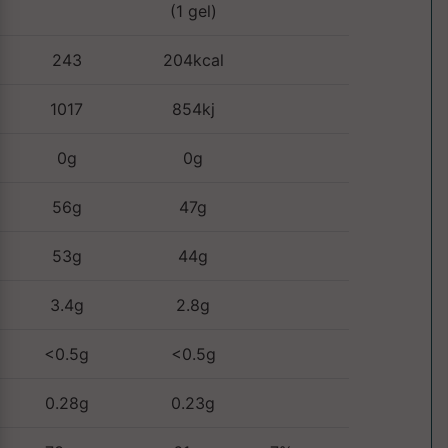
(1 gel)
243
204kcal
1017
854kj
0g
0g
56g
47g
53g
44g
3.4g
2.8g
<0.5g
<0.5g
0.28g
0.23g