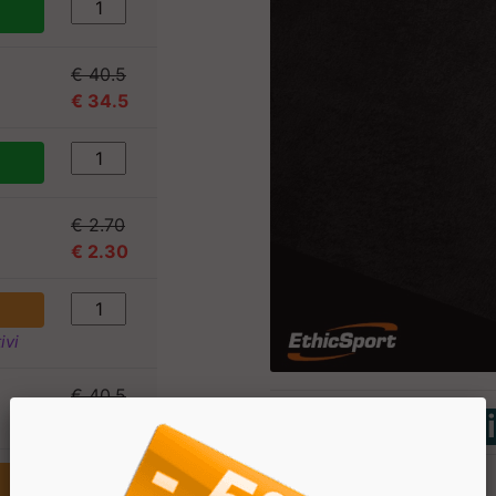
€ 40.5
€ 34.5
€ 2.70
€ 2.30
ivi
€ 40.5
Tabella Nutriz
€ 34.5
Componente