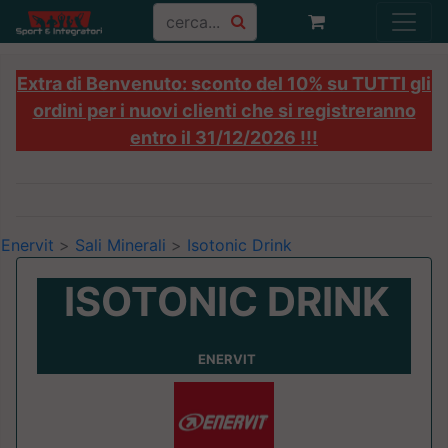
Extra di Benvenuto: sconto del 10% su TUTTI gli
ordini per i nuovi clienti che si registreranno
entro il 31/12/2026 !!!
Enervit
>
Sali Minerali
>
Isotonic Drink
ISOTONIC DRINK
ENERVIT