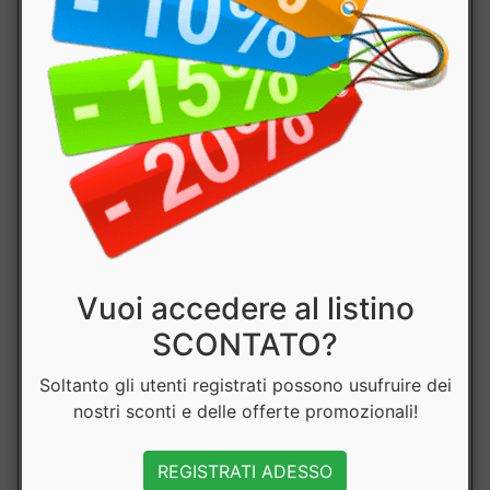
di cui acidi
0g
0g
grassi saturi
Carboidrati
85g
25g
di cui
75g
23g
zuccheri
Fibre
0g
0g
Vuoi accedere al listino
Proteine
0g
0g
SCONTATO?
Sale (Na x
2g
0.6g
Soltanto gli utenti registrati possono usufruire dei
2.5)
nostri sconti e delle offerte promozionali!
Vitamina D
6.4μg
1.9μg
38%
REGISTRATI ADESSO