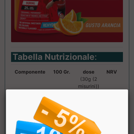
Tabella Nutrizionale
:
Componente
100 Gr.
dose
NRV
(30g (2
misurini))
Kcal
340
102
KJ
1443
433
Grassi
0g
0g