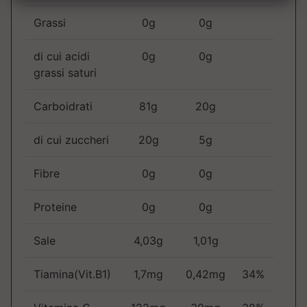
Grassi
0g
0g
di cui acidi
0g
0g
grassi saturi
Carboidrati
81g
20g
di cui zuccheri
20g
5g
Fibre
0g
0g
Proteine
0g
0g
Sale
4,03g
1,01g
Tiamina(Vit.B1)
1,7mg
0,42mg
34%