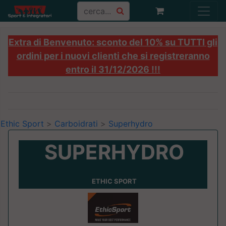
Extra di Benvenuto: sconto del 10% su TUTTI gli
ordini per i nuovi clienti che si registreranno
entro il 31/12/2026 !!!
Ethic Sport
>
Carboidrati
>
Superhydro
SUPERHYDRO
ETHIC SPORT