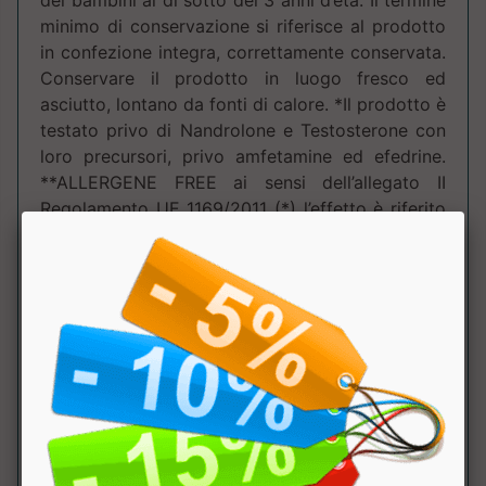
dei bambini al di sotto dei 3 anni d’età. Il termine
minimo di conservazione si riferisce al prodotto
in confezione integra, correttamente conservata.
Conservare il prodotto in luogo fresco ed
asciutto, lontano da fonti di calore. *Il prodotto è
testato privo di Nandrolone e Testosterone con
loro precursori, privo amfetamine ed efedrine.
**ALLERGENE FREE ai sensi dell’allegato II
Regolamento UE 1169/2011 (*) l’effetto è riferito
alla soluzione preparata secondo le modalità di
utilizzo indicate sulla confezione.