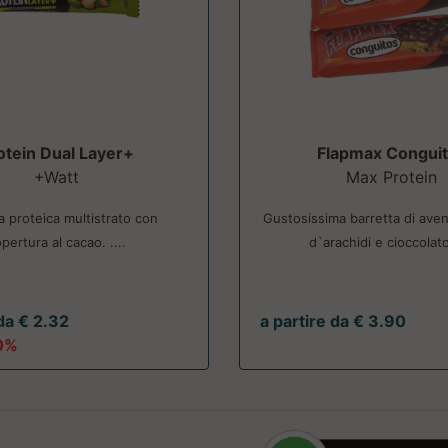
otein Dual Layer+
Flapmax Congui
+Watt
Max Protein
a proteica multistrato con
Gustosissima barretta di ave
pertura al cacao. ....
d`arachidi e cioccolato.
 da € 2.32
a partire da € 3.90
0%