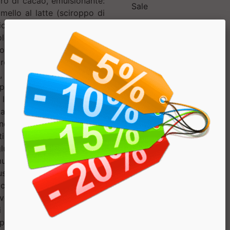
ro di cacao, emulsionante:
Sale
amello al latte (sciroppo di
io di cocco, acqua, burro,
le, umidificante: sorbitolo,
o di tapioca, sale), frutto-
iroppo di glucosio, acqua,
 fibre alimentari, sale di
o di fruttosio, galatto-
lecitina di soia, burro di
potassio. CHOCO BROWNIES:
ondente di copertura (pasta
tina di soia, aroma naturale
glucosio, latte condensato
lsionante: lecitina di soia,
usi di soia (proteine di soia
accaridi, brownies al cacao
vere, amido di frumento,
i di girasole, olio di cocco
po di fruttosio, galatto-