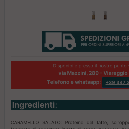
Disponibile presso il nostro punto 
via Mazzini, 289 - Viareggio 
Telefono e whatsapp:
+39 347 
Ingredienti
:
CARAMELLO SALATO: Proteine del latte, sciroppo