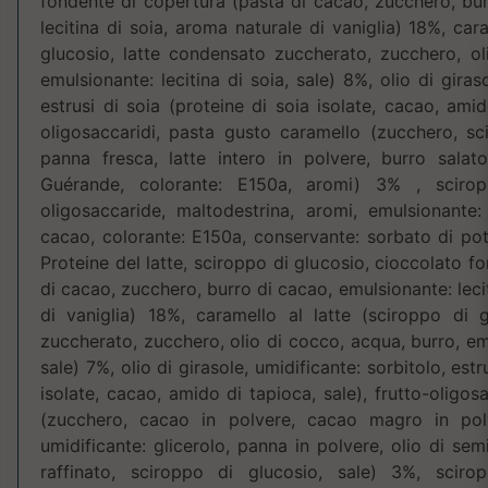
fondente di copertura (pasta di cacao, zucchero, bur
lecitina di soia, aroma naturale di vaniglia) 18%, car
glucosio, latte condensato zuccherato, zucchero, ol
emulsionante: lecitina di soia, sale) 8%, olio di giraso
estrusi di soia (proteine di soia isolate, cacao, amid
oligosaccaridi, pasta gusto caramello (zucchero, sc
panna fresca, latte intero in polvere, burro salato,
Guérande, colorante: E150a, aromi) 3% , sciropp
oligosaccaride, maltodestrina, aromi, emulsionante: 
cacao, colorante: E150a, conservante: sorbato di 
Proteine del latte, sciroppo di glucosio, cioccolato f
di cacao, zucchero, burro di cacao, emulsionante: leci
di vaniglia) 18%, caramello al latte (sciroppo di 
zuccherato, zucchero, olio di cocco, acqua, burro, emu
sale) 7%, olio di girasole, umidificante: sorbitolo, estr
isolate, cacao, amido di tapioca, sale), frutto-oligos
(zucchero, cacao in polvere, cacao magro in pol
umidificante: glicerolo, panna in polvere, olio di sem
raffinato, sciroppo di glucosio, sale) 3%, scirop