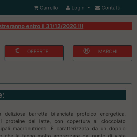
Carrello
Login
Contatti
streranno entro il 31/12/2026 !!!
OFFERTE
MARCHI
e
:
eliziosa barretta bilanciata proteico energetica,
 proteine del latte, con copertura al cioccolato
ipali macronutrienti. È caratterizzata da un doppio
o che la fanno molto apprezzare dal punto di vista