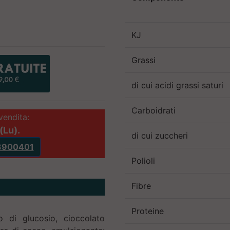
KJ
Grassi
di cui acidi grassi saturi
Carboidrati
vendita:
(Lu).
di cui zuccheri
3900401
Polioli
Fibre
Proteine
 di glucosio, cioccolato