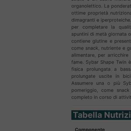
organolettico. La pondera
ottime proprietà nutrizion
dimagranti e iperproteiche
per completare la qualità
spuntini di metà giornata 
contiene glutine e presen
come snack, nutriente e gu
alimentare, per arricchir
fame. Sybar Shape Twin è a
fisica prolungata a bass
prolungate uscite in bic
Assumere una o più Syb
pomeriggio, come snack
completo in corso di attivi
Tabella Nutriz
Componente