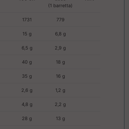
(1 barretta)
1731
779
15 g
6,8 g
6,5 g
2,9 g
40 g
18 g
35 g
16 g
2,6 g
1,2 g
4,8 g
2,2 g
28 g
13 g