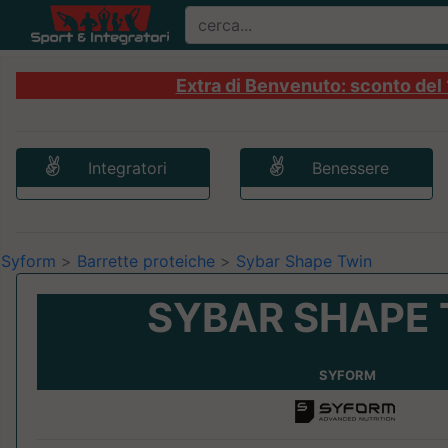
Extra di Benvenuto: sconto del 1
Integratori
Benessere
Syform
>
Barrette proteiche
>
Sybar Shape Twin
SYBAR SHAPE 
SYFORM