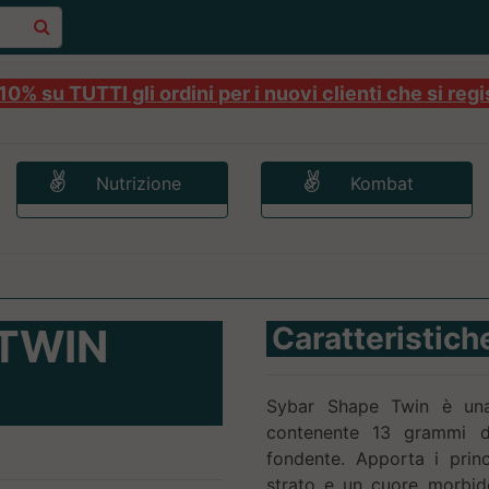
0% su TUTTI gli ordini per i nuovi clienti che si regi
Nutrizione
Kombat
TWIN
Caratteristich
Sybar Shape Twin è una d
contenente 13 grammi di
fondente. Apporta i princ
strato e un cuore morbid