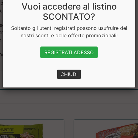
 polvere 1%, maltodestrina,
Vuoi accedere al listino
o, conservante: sorbato di
SCONTATO?
 a guscio (nocciole, noci,
nservare in luogo fresco e
Soltanto gli utenti registrati possono usufruire dei
tracce di frutta a guscio e
nostri sconti e delle offerte promozionali!
e e prodotti a base di latte.
 modificati né ha subito
REGISTRATI ADESSO
impiego (2006/1829/CE-
CHIUDI