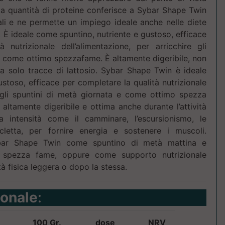
ta quantità di proteine conferisce a Sybar Shape Twin
ali e ne permette un impiego ideale anche nelle diete
. È ideale come spuntino, nutriente e gustoso, efficace
 nutrizionale dell’alimentazione, per arricchire gli
o come ottimo spezzafame. È altamente digeribile, non
ta solo tracce di lattosio. Sybar Shape Twin è ideale
stoso, efficace per completare la qualità nutrizionale
e gli spuntini di metà giornata e come ottimo spezza
ltamente digeribile e ottima anche durante l’attività
a intensità come il camminare, l’escursionismo, le
icletta, per fornire energia e sostenere i muscoli.
ar Shape Twin come spuntino di metà mattina e
 spezza fame, oppure come supporto nutrizionale
tà fisica leggera o dopo la stessa.
ionale
:
100 Gr.
dose
NRV