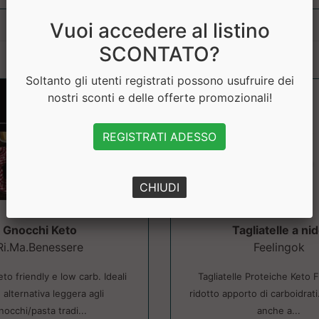
Vuoi accedere al listino
SCONTATO?
Soltanto gli utenti registrati possono usufruire dei
nostri sconti e delle offerte promozionali!
REGISTRATI ADESSO
CHIUDI
Gnocchi Keto
Tagliatelle a ni
Ri.Ma.Benessere
Feelingok
to friendly e low carb. Ideali
Tagliatelle Proteiche Keto F
alternativa leggera agli
ridotto apporto di carboidrati.
nocchi/pasta tradi...
anche a...