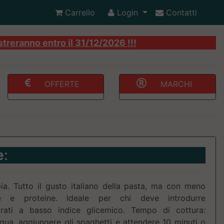
Carrello
Login
Contatti
streranno entro il 31/12/2026 !!!
OFFERTE
MARCHI
e
:
pia. Tutto il gusto italiano della pasta, ma con meno
re e proteine. Ideale per chi deve introdurre
idrati a basso indice glicemico. Tempo di cottura:
cqua, aggiungere gli spaghetti e attendere 10 minuti o