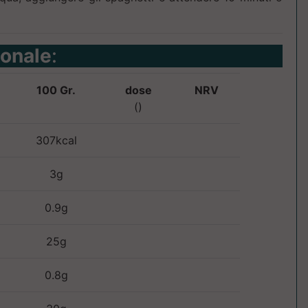
ionale
:
100 Gr.
dose
NRV
()
307kcal
3g
0.9g
25g
0.8g