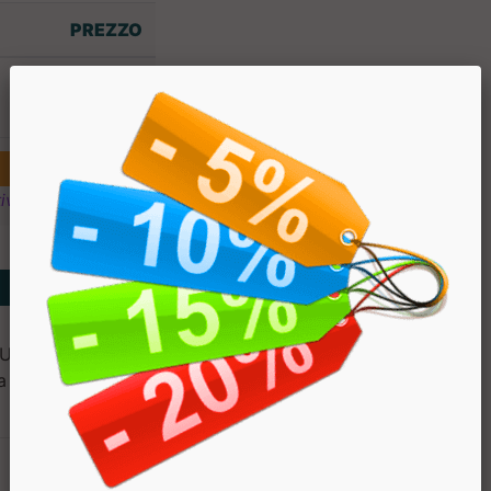
PREZZO
€ 11.00
€ 9.90
ivi
 FRUMENTO, albume d'UOVO,
 4%, agenti stabilizzanti: