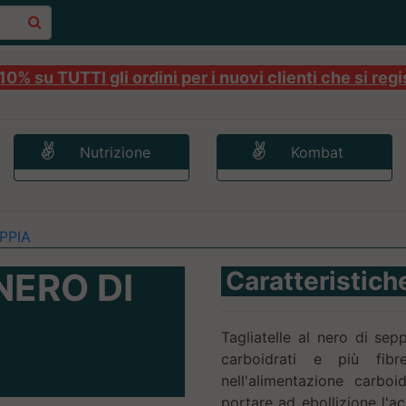
0% su TUTTI gli ordini per i nuovi clienti che si regi
Nutrizione
Kombat
PPIA
NERO DI
Caratteristich
Tagliatelle al nero di sep
carboidrati e più fib
nell'alimentazione carbo
portare ad ebollizione l'a