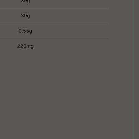
30g
30g
0.55g
220mg