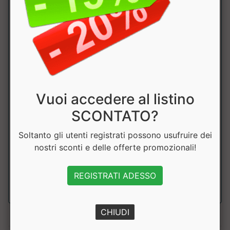
Fieno greco
100 mg
Ortica
100 mg
Dioscorea
75 mg
Pepe nero e.s
6 mg
Vuoi accedere al listino
Vitamina B6
4 mg
286%
SCONTATO?
Zinco
3 mg
30%
Soltanto gli utenti registrati possono usufruire dei
nostri sconti e delle offerte promozionali!
Acido D-
900 mg
aspartico
REGISTRATI ADESSO
CHIUDI