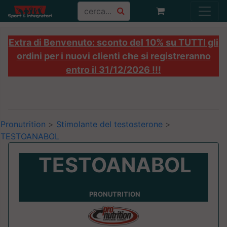
Extra di Benvenuto: sconto del 10% su TUTTI gli
ordini per i nuovi clienti che si registreranno
entro il 31/12/2026 !!!
Pronutrition
>
Stimolante del testosterone
>
TESTOANABOL
TESTOANABOL
PRONUTRITION