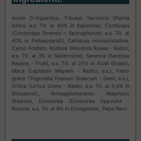
Acido D-Aspartico, Tribulus Terrestris (Pianta
intera, e.s. Tit. al 40% in Saponine), Cordiceps
(Cordyceps Sinensis – Sporophorum, e.s. Tit. al
40% in Polisaccaridi), Cellulosa microcristallina,
Calcio Fosfato, Rodiola (Rhodiola Rosea - Radici,
e.s. Tit. al 3% in Salidroside), Serenoa (Serenoa
Repens - Frutti, e.s. Tit. al 25% in Acidi Grassi),
Maca (Lepidium Meyenii - Radici, e.s.), Fieno
greco (Trigonella Foenum Graecum - Semi, e.s.),
Ortica (Urtica Urens - Radici, e.s. Tit. al 0,4% in
Sitosteroli), Antiagglomerante: Magnesio
Stearato, Dioscorea (Dioscorea Opposita -
Rizoma, e.s. Tit. al 6% in Diosgenina), Pepe Nero