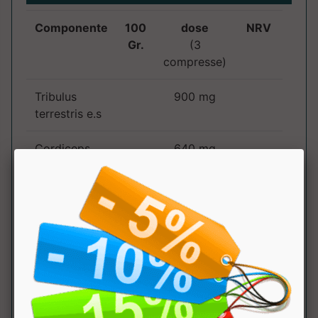
Componente
100
dose
NRV
Gr.
(3
compresse)
Tribulus
900 mg
terrestris e.s
Cordiceps
640 mg
e.s.
Rodiola
200 mg
Serenoa
100 mg
repens
Maca
100 mg