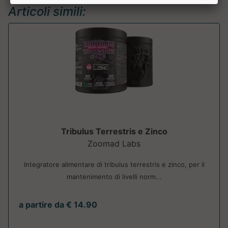
Articoli simili:
Tribulus Terrestris e Zinco
Zoomad Labs
Integratore alimentare di tribulus terrestris e zinco, per il
mantenimento di livelli norm...
a partire da € 14.90