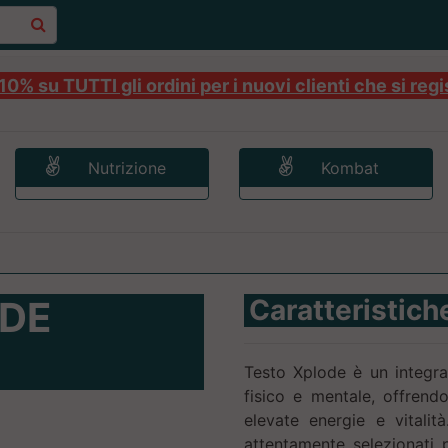
0% su TUTTI gli ordini per i nuovi clienti che si regi
Nutrizione
Kombat
ODE
Caratteristich
Testo Xplode è un integra
fisico e mentale, offren
elevate energie e vitali
attentamente selezionati p