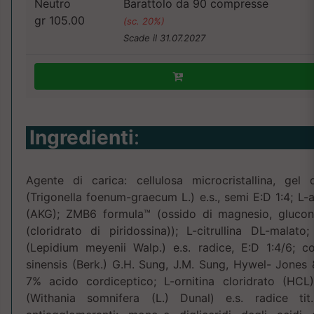
Neutro
Barattolo da 90 compresse
gr 105.00
(sc. 20%)
Scade il 31.07.2027
Ingredienti
:
Agente di carica: cellulosa microcristallina, gel 
(Trigonella foenum-graecum L.) e.s., semi E:D 1:4; L-a
(AKG); ZMB6 formula™ (ossido di magnesio, glucon
(cloridrato di piridossina)); L-citrullina DL-malat
(Lepidium meyenii Walp.) e.s. radice, E:D 1:4/6; 
sinensis (Berk.) G.H. Sung, J.M. Sung, Hywel- Jones &
7% acido cordiceptico; L-ornitina cloridrato (H
(Withania somnifera (L.) Dunal) e.s. radice tit