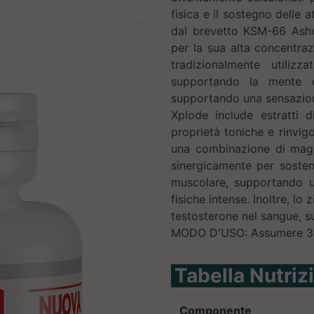
fisica e il sostegno delle a
dal brevetto KSM-66 Ash
per la sua alta concentra
tradizionalmente utilizz
supportando la mente e 
supportando una sensazion
Xplode include estratti 
proprietà toniche e rinvig
una combinazione di magne
sinergicamente per sosten
muscolare, supportando un
fisiche intense. Inoltre, lo
testosterone nel sangue, su
MODO D'USO: Assumere 3 
Tabella Nutriz
Componente