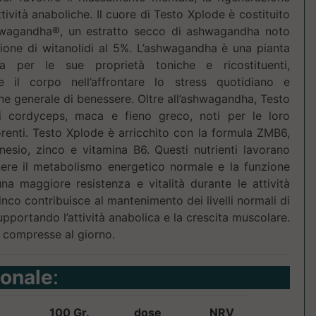
ttività anaboliche. Il cuore di Testo Xplode è costituito
wagandha®, un estratto secco di ashwagandha noto
zione di witanolidi al 5%. L’ashwagandha è una pianta
ata per le sue proprietà toniche e ricostituenti,
il corpo nell’affrontare lo stress quotidiano e
e generale di benessere. Oltre all’ashwagandha, Testo
di cordyceps, maca e fieno greco, noti per le loro
orenti. Testo Xplode è arricchito con la formula ZMB6,
sio, zinco e vitamina B6. Questi nutrienti lavorano
ere il metabolismo energetico normale e la funzione
a maggiore resistenza e vitalità durante le attività
 zinco contribuisce al mantenimento dei livelli normali di
pportando l’attività anabolica e la crescita muscolare.
compresse al giorno.
ionale
:
100 Gr.
dose
NRV