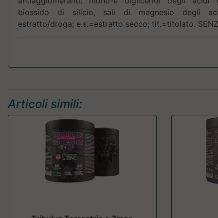
antiagglomeranti: mono-e digliceridi degli acidi gra
biossido di silicio, sali di magnesio degli ac
estratto/droga; e.s.=estratto secco; tit.=titolato. SE
Articoli simili: