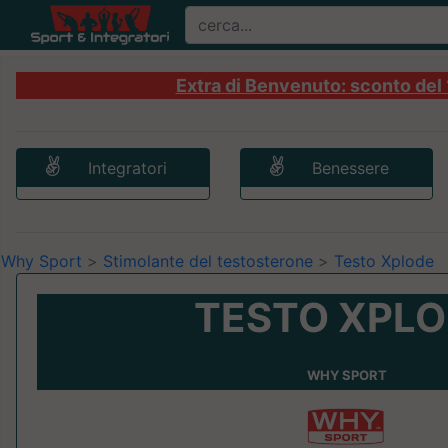
Extra di Benvenuto: sconto del 1
Integratori
Benessere
Why Sport
>
Stimolante del testosterone
>
Testo Xplode
TESTO XPL
WHY SPORT