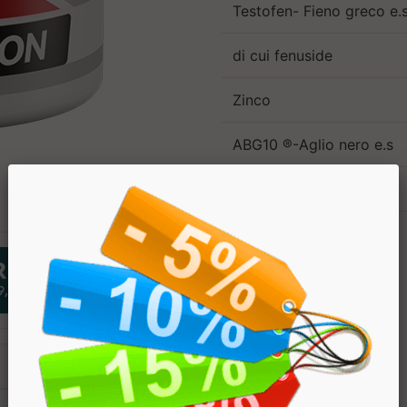
Testofen- Fieno greco e.s
di cui fenuside
Zinco
ABG10 ®-Aglio nero e.s
di cui S-allicisteina
Vitamina B6
PREZZO