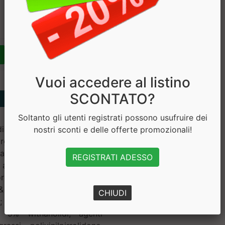
€ 32.90
€ 26.32
Vuoi accedere al listino
SCONTATO?
Soltanto gli utenti registrati possono usufruire dei
di cellullosa; fieno greco
nostri sconti e delle offerte promozionali!
rginina alfa chetoglutarato
ato di zinco, vitamina B6
REGISTRATI ADESSO
o; acido L-aspartico; maca
cordyceps (Ophiocordyceps
 Spatafora) e.s. fungo tit.
CHIUDI
CL); KSM-66® Ashwagandha
. 5% withanolidi; agenti