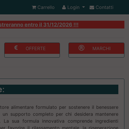
Carrello
Login
Contatti
streranno entro il 31/12/2026 !!!
OFFERTE
MARCHI
e
:
tore alimentare formulato per sostenere il benessere
do un supporto completo per chi desidera mantenere
tà. La sua formula innovativa comprende ingredienti
er favorire il rilassamento mentale, la rigenerazione