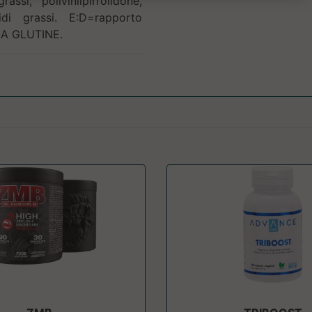
ssi, polivinilpirrolidone,
idi grassi. E:D=rapporto
NZA GLUTINE.