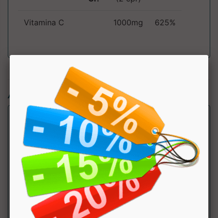
Vitamina C
1000mg
625%
Articoli simili:
Vitamina B12