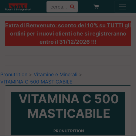
Extra di Benvenuto: sconto del 10% su TUTTI gli
ordini per i nuovi clienti che si registreranno
entro il 31/12/2026 !!!
Pronutrition
>
Vitamine e Minerali
>
VITAMINA C 500 MASTICABILE
VITAMINA C 500
MASTICABILE
PRONUTRITION