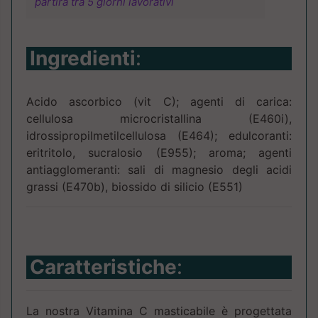
partirà tra 5 giorni lavorativi
Ingredienti
:
Acido ascorbico (vit C); agenti di carica:
cellulosa microcristallina (E460i),
idrossipropilmetilcellulosa (E464); edulcoranti:
eritritolo, sucralosio (E955); aroma; agenti
antiagglomeranti: sali di magnesio degli acidi
grassi (E470b), biossido di silicio (E551)
Caratteristiche
:
La nostra Vitamina C masticabile è progettata