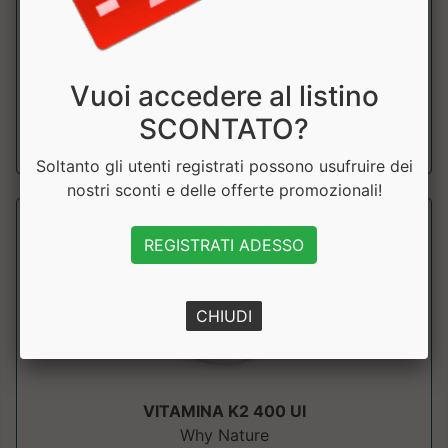
Why Nature
Integratore alimentare a base di Vitamina B12. Alto
dosaggio. Metabolismo energetico. Prod...
Vuoi accedere al listino
SCONTATO?
a partire da € 17.91
sconto 10%
Soltanto gli utenti registrati possono usufruire dei
nostri sconti e delle offerte promozionali!
REGISTRATI ADESSO
CHIUDI
VITAMINA K2 400 UI
Why Nature