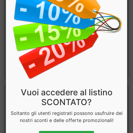
Amminoacidi Caretaker Sleeper II
Zoomad Labs
miscela di BCAA 10:1:1 e L-Glutammina MEIHUA per favorire
il, recupero muscolare notturno ...
a partire da € 30.00
Vuoi accedere al listino
SCONTATO?
Soltanto gli utenti registrati possono usufruire dei
nostri sconti e delle offerte promozionali!