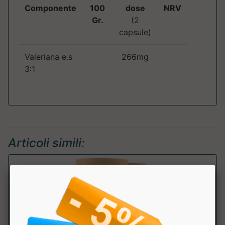
Componente
100
dose
NRV
Gr.
(2
capsule)
Valeriana e.s
266mg
3:1
Articoli simili: