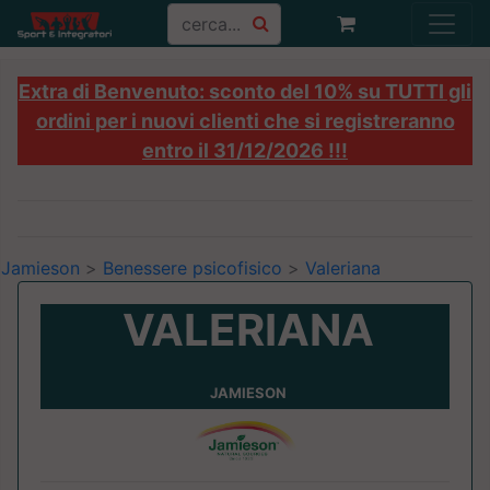
Extra di Benvenuto: sconto del 10% su TUTTI gli
ordini per i nuovi clienti che si registreranno
entro il 31/12/2026 !!!
Jamieson
>
Benessere psicofisico
>
Valeriana
VALERIANA
JAMIESON