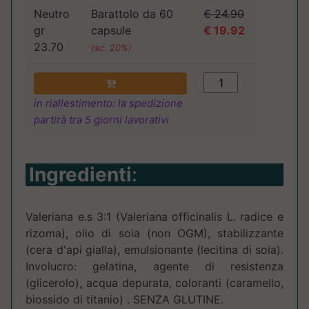
Neutro
Barattolo da 60
€ 24.90
gr
capsule
€ 19.92
23.70
(sc. 20%)
in riallestimento: la spedizione
partirà tra 5 giorni lavorativi
Ingredienti
:
Valeriana e.s 3:1 (Valeriana officinalis L. radice e
rizoma), olio di soia (non OGM), stabilizzante
(cera d'api gialla), emulsionante (lecitina di soia).
Involucro: gelatina, agente di resistenza
(glicerolo), acqua depurata, coloranti (caramello,
biossido di titanio) . SENZA GLUTINE.